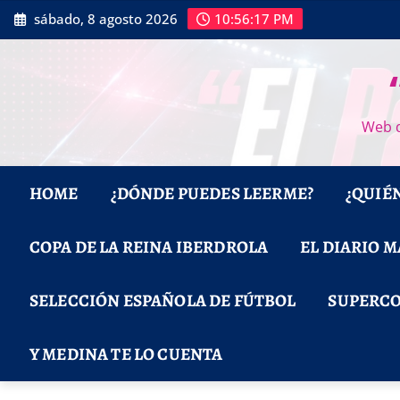
Saltar
sábado, 8 agosto 2026
10:56:19 PM
al
contenido
Web d
HOME
¿DÓNDE PUEDES LEERME?
¿QUIÉ
COPA DE LA REINA IBERDROLA
EL DIARIO 
SELECCIÓN ESPAÑOLA DE FÚTBOL
SUPERCO
Y MEDINA TE LO CUENTA