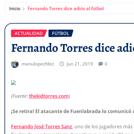
Inicio
Fernando Torres dice adiós al fútbol
ACTUALIDAD
FÚTBOL
Fernando Torres dice adió
manulopezfdez
Jun 21, 2019
0
(Fuente:
thekidtorres.com
)
¡Se retira! El atacante de Fuenlabrada lo comunicó a
Fernando José Torres Sanz
, uno de los jugadores más