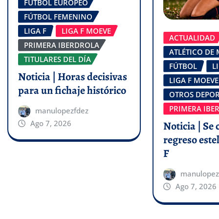
FÚTBOL EUROPEO
FÚTBOL FEMENINO
LIGA F
LIGA F MOEVE
ACTUALIDAD
PRIMERA IBERDROLA
ATLÉTICO DE
TITULARES DEL DÍA
FÚTBOL
L
Noticia | Horas decisivas
LIGA F MOEVE
para un fichaje histórico
OTROS DEPOR
PRIMERA IBE
manulopezfdez
Ago 7, 2026
Noticia | Se 
regreso estel
F
manulopez
Ago 7, 2026