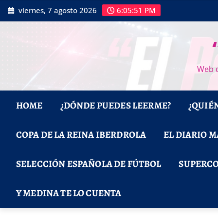
Saltar
viernes, 7 agosto 2026
6:05:52 PM
al
contenido
Web d
HOME
¿DÓNDE PUEDES LEERME?
¿QUIÉ
COPA DE LA REINA IBERDROLA
EL DIARIO 
SELECCIÓN ESPAÑOLA DE FÚTBOL
SUPERCO
Y MEDINA TE LO CUENTA