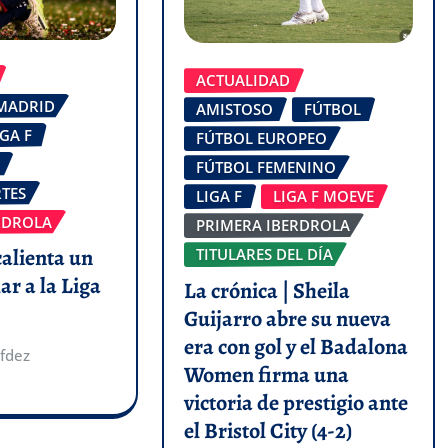
ACTUALIDAD
 MADRID
AMISTOSO
FÚTBOL
IGA F
FÚTBOL EUROPEO
FÚTBOL FEMENINO
TES
LIGA F
LIGA F MOEVE
RDROLA
PRIMERA IBERDROLA
calienta un
TITULARES DEL DÍA
ar a la Liga
La crónica | Sheila
Guijarro abre su nueva
era con gol y el Badalona
fdez
Women firma una
victoria de prestigio ante
el Bristol City (4-2)