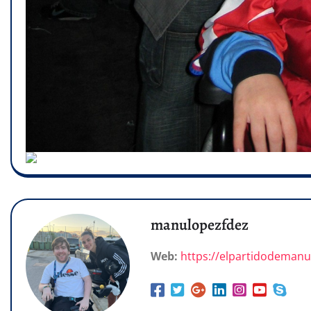
manulopezfdez
Web:
https://elpartidodeman