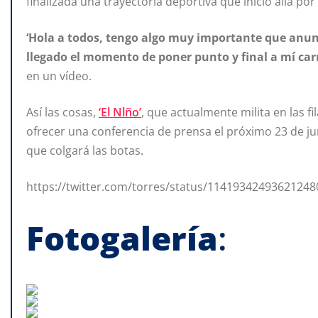
finalizada una trayectoria deportiva que inició allá po
‘Hola a todos, tengo algo muy importante que anun
llegado el momento de poner punto y final a mí car
en un vídeo.
Así las cosas,
‘El Nlño’
, que actualmente milita en las fi
ofrecer una conferencia de prensa el próximo 23 de jun
que colgará las botas.
https://twitter.com/torres/status/1141934249362124
Fotogalería
: