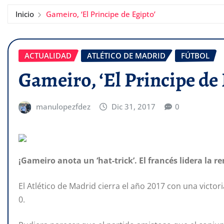
Inicio
Gameiro, ‘El Principe de Egipto’
ACTUALIDAD
ATLÉTICO DE MADRID
FÚTBOL
Gameiro, ‘El Principe de 
manulopezfdez
Dic 31, 2017
0
¡Gameiro anota un ‘hat-trick’. El francés lidera la 
El Atlético de Madrid cierra el año 2017 con una victo
0.