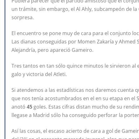
Pudiera parecer que el partido amistoso que el conju
un trámite, sin embargo, el Al Ahly, subcampeón de la
sorpresa.
El encuentro se pone muy de cara para el conjunto lo
Las dianas conseguidas por Momen Zakaría y Ahmed She
Alejandría, pero apareció Gameiro.
Tres tantos en tan sólo quince minutos le sirvieron al 
galo y victoria del Atleti.
Si atendemos a las estadísticas nos daremos cuenta que
que nos tenía acostumbrados en el en su etapa en el
anotó
45
goles. Estas cifras distan mucho de su rend
llegase a Madrid sólo ha conseguido perforar la porter
Así las cosas, el escaso acierto de cara a gol de Gam