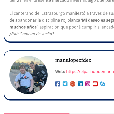
del ’21’ en el presente mercado invernal, algo que par
El canterano del Estrasburgo manifestó a través de s
de abandonar la disciplina rojiblanca
‘Mi deseo es seg
muchos años’
, aspiración que podrá cumplir si enca
¿Está Gameiro de vuelta?
manulopezfdez
Web:
https://elpartidodeman