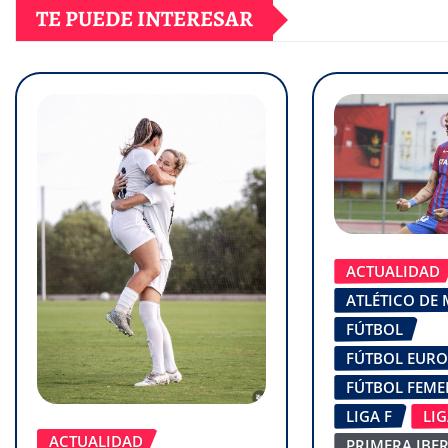
TE PUEDE INTERESAR
ACTUALIDAD
ATLÉTICO DE
FÚTBOL
FÚTBOL EUR
FÚTBOL FEM
LIGA F
LI
ACTUALIDAD
PRIMERA IBE