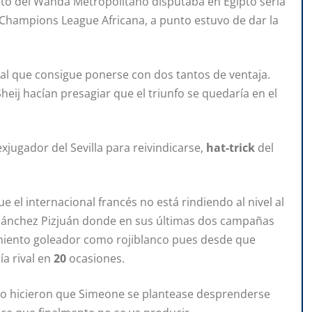
nto del Wanda Metropolitano disputaba en Egipto sería
 Champions League Africana, a punto estuvo de dar la
cal que consigue ponerse con dos tantos de ventaja.
ij hacían presagiar que el triunfo se quedaría en el
exjugador del Sevilla para reivindicarse,
hat-trick
del
 el internacional francés no está rindiendo al nivel al
 Sánchez Pizjuán donde en sus últimas dos campañas
imiento goleador como rojiblanco pues desde que
ía rival en
20
ocasiones.
eiro hicieron que Simeone se plantease desprenderse