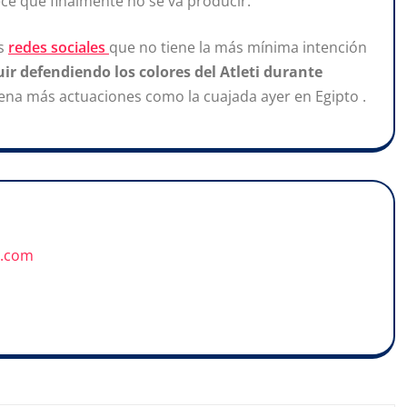
ece que finalmente no se va producir.
us
redes sociales
que no tiene la más mínima intención
uir defendiendo los colores del Atleti durante
dena más actuaciones como la cuajada ayer en Egipto .
u.com