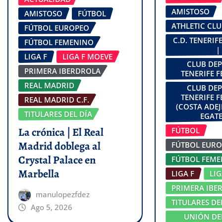
AMISTOSO
AMISTOSO
FÚTBOL
ATHLETIC CL
FÚTBOL EUROPEO
C.D. TENERI
FÚTBOL FEMENINO
|
LIGA F
LIGA F MOEVE
CLUB DE
PRIMERA IBERDROLA
TENERIFE 
REAL MADRID
CLUB DE
TENERIFE 
REAL MADRID C.F.
(COSTA ADEJ
TITULARES DEL DÍA
EGATE
La crónica | El Real
FÚTBOL
Madrid doblega al
FÚTBOL EUR
Crystal Palace en
FÚTBOL FEM
Marbella
LIGA F
LI
PRIMERA IBE
manulopezfdez
TITULARES DE
Ago 5, 2026
UNIÓN DE