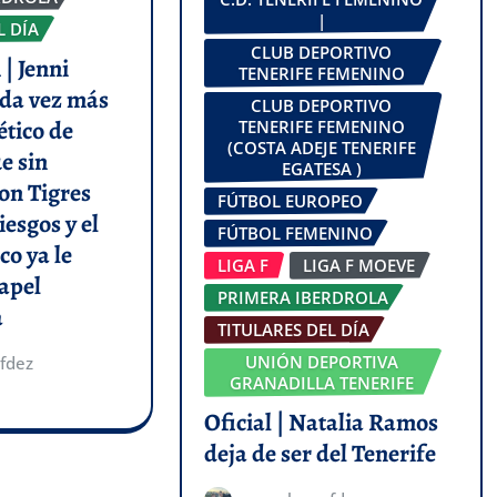
|
L DÍA
CLUB DEPORTIVO
| Jenni
TENERIFE FEMENINO
da vez más
CLUB DEPORTIVO
ético de
TENERIFE FEMENINO
(COSTA ADEJE TENERIFE
e sin
EGATESA )
on Tigres
FÚTBOL EUROPEO
iesgos y el
FÚTBOL FEMENINO
co ya le
LIGA F
LIGA F MOEVE
apel
PRIMERA IBERDROLA
a
TITULARES DEL DÍA
UNIÓN DEPORTIVA
fdez
GRANADILLA TENERIFE
Oficial | Natalia Ramos
deja de ser del Tenerife