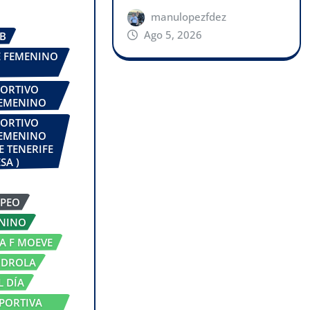
manulopezfdez
Ago 5, 2026
UB
FE FEMENINO
PORTIVO
FEMENINO
PORTIVO
FEMENINO
E TENERIFE
SA )
OPEO
ENINO
GA F MOEVE
RDROLA
L DÍA
PORTIVA