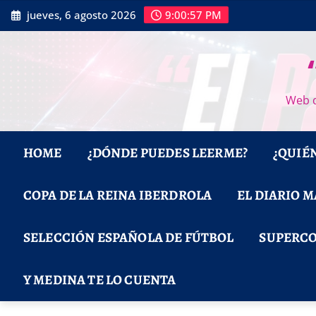
Saltar
jueves, 6 agosto 2026
9:00:58 PM
al
contenido
Web d
HOME
¿DÓNDE PUEDES LEERME?
¿QUIÉ
COPA DE LA REINA IBERDROLA
EL DIARIO 
SELECCIÓN ESPAÑOLA DE FÚTBOL
SUPERCO
Y MEDINA TE LO CUENTA