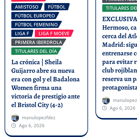
AMISTOSO
FÚTBOL
TITULARES DE
FÚTBOL EUROPEO
EXCLUSIVA 
FÚTBOL FEMENINO
Hermoso, ca
LIGA F
LIGA F MOEVE
cerca del Atl
PRIMERA IBERDROLA
Madrid: sigu
TITULARES DEL DÍA
entrenarse c
para evitar r
La crónica | Sheila
club rojiblan
Guijarro abre su nueva
reserva un p
era con gol y el Badalona
protagonist
Women firma una
victoria de prestigio ante
manulopez
el Bristol City (4-2)
Ago 6, 2026
manulopezfdez
Ago 6, 2026