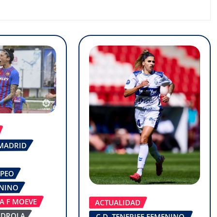
 MADRID
OPEO
ENINO
GA F MOEVE
ACTUALIDAD
RDROLA
C.D. TENERIFE FEMENINO