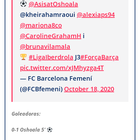
@AsisatOshoala
@kheirahamraoui
@alexiaps94
@mariona8co
@CarolineGrahamH
i
@brunavilamala
#LigaIberdrola
J3
#ForçaBarça
pic.twitter.com/xJMhyzga4T
— FC Barcelona Femení
(@FCBfemeni)
October 18, 2020
Goleadoras:
0-1 Oshoala 5′