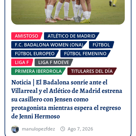
AMISTOSO
ATLÉTICO DE MADRID
F.C. BADALONA WOMEN (ONA)
FÚTBOL
FÚTBOL EUROPEO
FÚTBOL FEMENINO
LIGA F
LIGA F MOEVE
PRIMERA IBERDROLA
TITULARES DEL DÍA
Noticia | El Badalona sonríe ante el
Villarreal y el Atlético de Madrid estrena
su casillero con Jensen como
protagonista mientras espera el regreso
de Jenni Hermoso
manulopezfdez
Ago 7, 2026