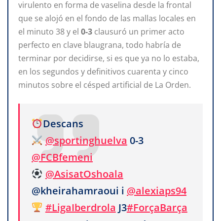
virulento en forma de vaselina desde la frontal
que se alojó en el fondo de las mallas locales en
el minuto 38 y el
0-3
clausuró un primer acto
perfecto en clave blaugrana, todo habría de
terminar por decidirse, si es que ya no lo estaba,
en los segundos y definitivos cuarenta y cinco
minutos sobre el césped artificial de La Orden.
Descans
@sportinghuelva
0-3
@FCBfemeni
@AsisatOshoala
@kheirahamraoui i
@alexiaps94
#LigaIberdrola
J3
#ForçaBarça