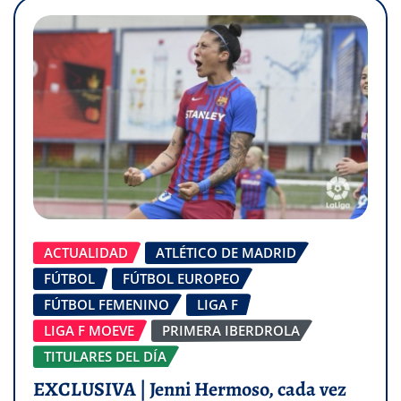
ACTUALIDAD
ATLÉTICO DE MADRID
FÚTBOL
FÚTBOL EUROPEO
FÚTBOL FEMENINO
LIGA F
LIGA F MOEVE
PRIMERA IBERDROLA
TITULARES DEL DÍA
EXCLUSIVA | Jenni Hermoso, cada vez