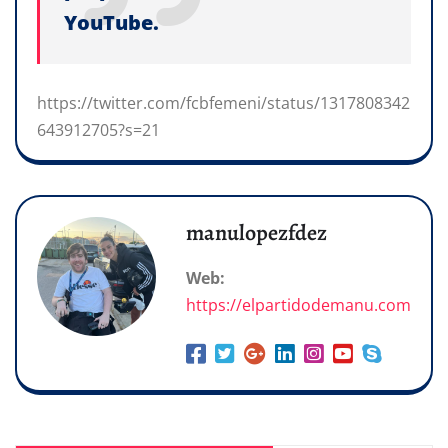
YouTube.
https://twitter.com/fcbfemeni/status/1317808342
643912705?s=21
manulopezfdez
Web:
https://elpartidodemanu.com