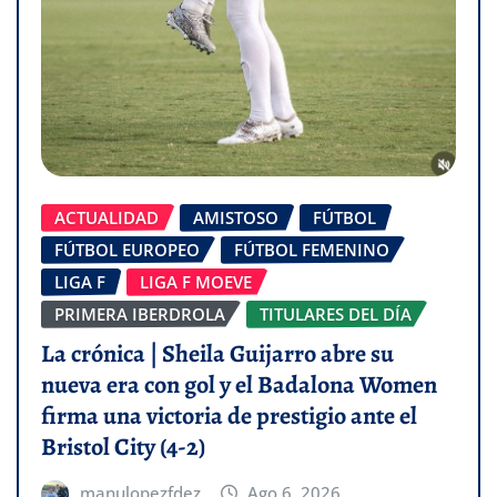
ACTUALIDAD
AMISTOSO
FÚTBOL
FÚTBOL EUROPEO
FÚTBOL FEMENINO
LIGA F
LIGA F MOEVE
PRIMERA IBERDROLA
TITULARES DEL DÍA
La crónica | Sheila Guijarro abre su
nueva era con gol y el Badalona Women
firma una victoria de prestigio ante el
Bristol City (4-2)
manulopezfdez
Ago 6, 2026