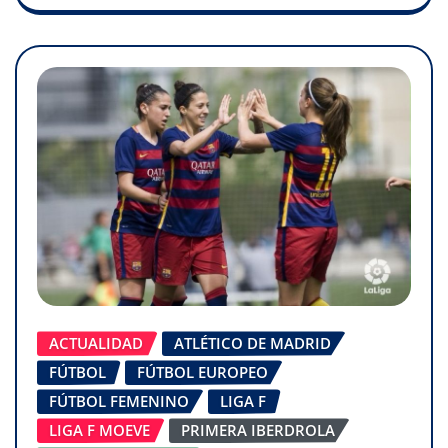
ACTUALIDAD
ATLÉTICO DE MADRID
FÚTBOL
FÚTBOL EUROPEO
FÚTBOL FEMENINO
LIGA F
LIGA F MOEVE
PRIMERA IBERDROLA