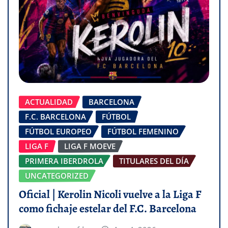
ACTUALIDAD
BARCELONA
F.C. BARCELONA
FÚTBOL
FÚTBOL EUROPEO
FÚTBOL FEMENINO
LIGA F
LIGA F MOEVE
PRIMERA IBERDROLA
TITULARES DEL DÍA
UNCATEGORIZED
Oficial | Kerolin Nicoli vuelve a la Liga F
como fichaje estelar del F.C. Barcelona