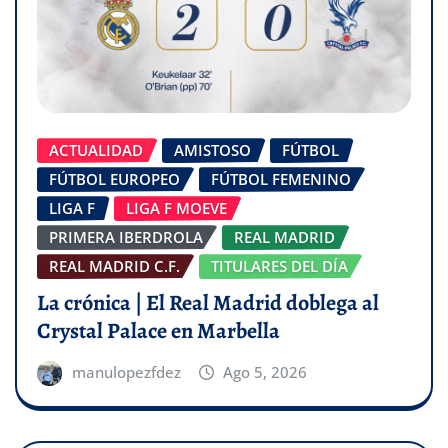
ACTUALIDAD
AMISTOSO
FÚTBOL
FÚTBOL EUROPEO
FÚTBOL FEMENINO
LIGA F
LIGA F MOEVE
PRIMERA IBERDROLA
REAL MADRID
REAL MADRID C.F.
TITULARES DEL DÍA
La crónica | El Real Madrid doblega al
Crystal Palace en Marbella
manulopezfdez
Ago 5, 2026