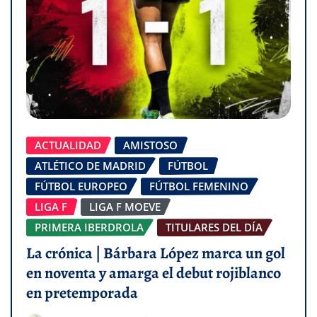
ACTUALIDAD
AMISTOSO
ATLÉTICO DE MADRID
FÚTBOL
FÚTBOL EUROPEO
FÚTBOL FEMENINO
LIGA F
LIGA F MOEVE
PRIMERA IBERDROLA
TITULARES DEL DÍA
La crónica | Bárbara López marca un gol
en noventa y amarga el debut rojiblanco
en pretemporada