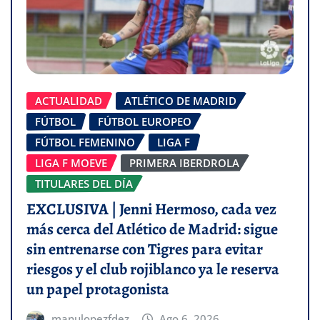
ACTUALIDAD
ATLÉTICO DE MADRID
FÚTBOL
FÚTBOL EUROPEO
FÚTBOL FEMENINO
LIGA F
LIGA F MOEVE
PRIMERA IBERDROLA
TITULARES DEL DÍA
EXCLUSIVA | Jenni Hermoso, cada vez
más cerca del Atlético de Madrid: sigue
sin entrenarse con Tigres para evitar
riesgos y el club rojiblanco ya le reserva
un papel protagonista
manulopezfdez
Ago 6, 2026