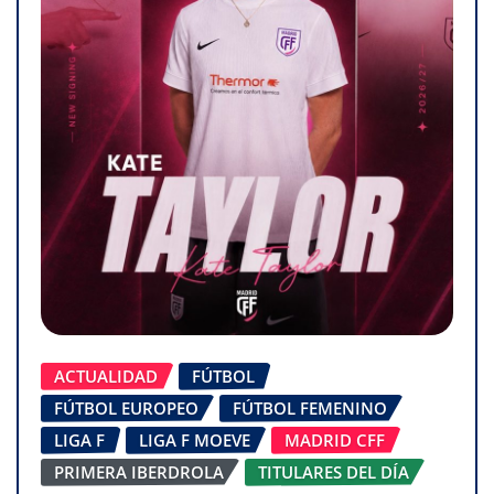
ACTUALIDAD
FÚTBOL
FÚTBOL EUROPEO
FÚTBOL FEMENINO
LIGA F
LIGA F MOEVE
MADRID CFF
PRIMERA IBERDROLA
TITULARES DEL DÍA