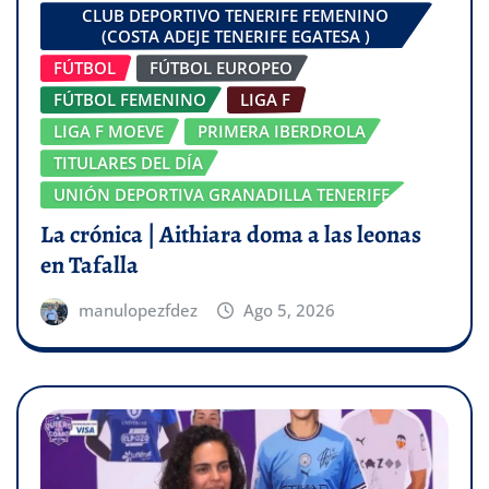
CLUB DEPORTIVO TENERIFE FEMENINO
(COSTA ADEJE TENERIFE EGATESA )
FÚTBOL
FÚTBOL EUROPEO
FÚTBOL FEMENINO
LIGA F
LIGA F MOEVE
PRIMERA IBERDROLA
TITULARES DEL DÍA
UNIÓN DEPORTIVA GRANADILLA TENERIFE
La crónica | Aithiara doma a las leonas
en Tafalla
manulopezfdez
Ago 5, 2026