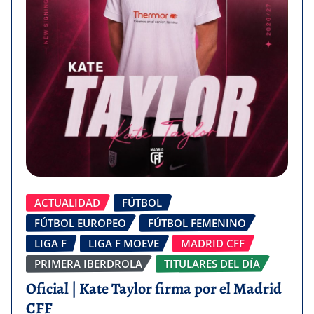
ACTUALIDAD
FÚTBOL
FÚTBOL EUROPEO
FÚTBOL FEMENINO
LIGA F
LIGA F MOEVE
MADRID CFF
PRIMERA IBERDROLA
TITULARES DEL DÍA
Oficial | Kate Taylor firma por el Madrid
CFF