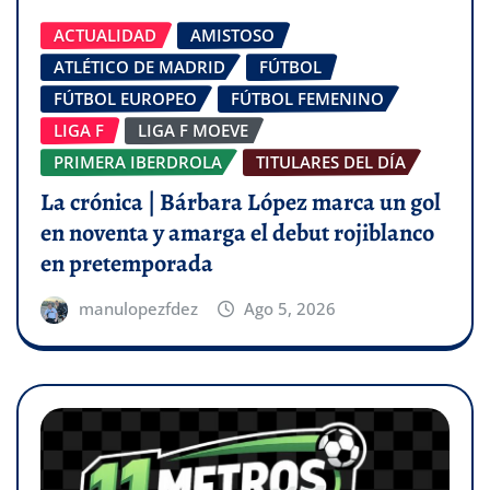
ACTUALIDAD
AMISTOSO
ATLÉTICO DE MADRID
FÚTBOL
FÚTBOL EUROPEO
FÚTBOL FEMENINO
LIGA F
LIGA F MOEVE
PRIMERA IBERDROLA
TITULARES DEL DÍA
La crónica | Bárbara López marca un gol
en noventa y amarga el debut rojiblanco
en pretemporada
manulopezfdez
Ago 5, 2026