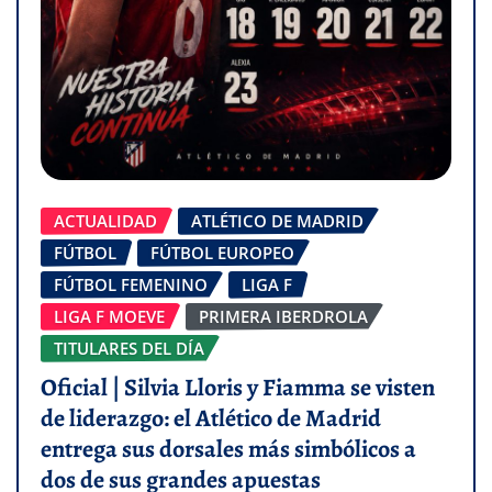
ACTUALIDAD
ATLÉTICO DE MADRID
FÚTBOL
FÚTBOL EUROPEO
FÚTBOL FEMENINO
LIGA F
LIGA F MOEVE
PRIMERA IBERDROLA
TITULARES DEL DÍA
Oficial | Silvia Lloris y Fiamma se visten
de liderazgo: el Atlético de Madrid
entrega sus dorsales más simbólicos a
dos de sus grandes apuestas