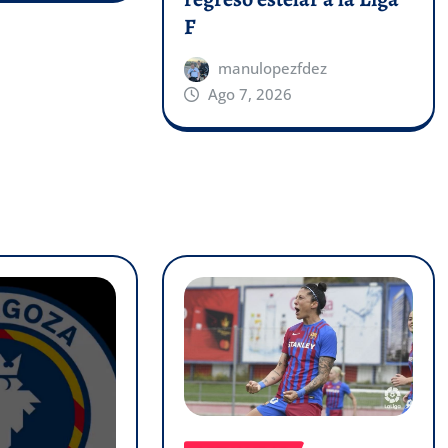
F
manulopezfdez
Ago 7, 2026