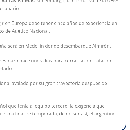
iva Las Palmas
, sin embargo, la normativa de la UEFA
o canario.
ir en Europa debe tener cinco años de experiencia en
co de Atlético Nacional.
paña será en Medellín donde desembarque Almirón.
desplazó hace unos días para cerrar la contratación
etado.
acional avalado por su gran trayectoria después de
añol que tenía al equipo tercero, la exigencia que
guero a final de temporada, de no ser así, el argentino