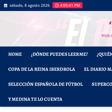
Saltar
sábado, 8 agosto 2026
4:05:42 PM
al
contenido
Web d
HOME
¿DÓNDE PUEDES LEERME?
¿QUIÉ
COPA DE LA REINA IBERDROLA
EL DIARIO 
SELECCIÓN ESPAÑOLA DE FÚTBOL
SUPERCO
Y MEDINA TE LO CUENTA