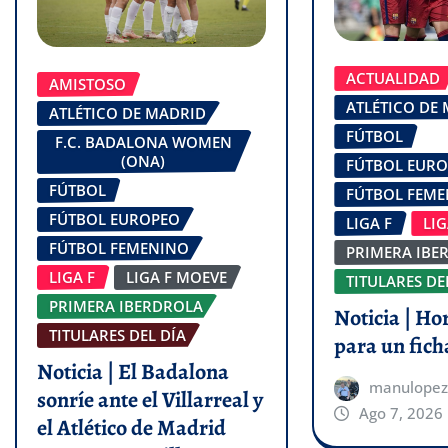
ACTUALIDAD
AMISTOSO
ATLÉTICO DE
ATLÉTICO DE MADRID
FÚTBOL
F.C. BADALONA WOMEN
(ONA)
FÚTBOL EUR
FÚTBOL
FÚTBOL FEM
FÚTBOL EUROPEO
LIGA F
LI
FÚTBOL FEMENINO
PRIMERA IBE
LIGA F
LIGA F MOEVE
TITULARES DE
PRIMERA IBERDROLA
Noticia | Ho
TITULARES DEL DÍA
para un fich
Noticia | El Badalona
manulopez
sonríe ante el Villarreal y
Ago 7, 2026
el Atlético de Madrid