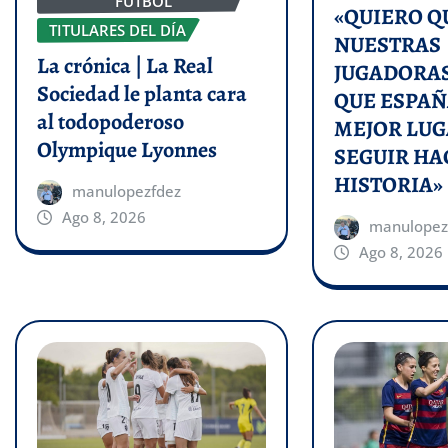
FÚTBOL
«QUIERO Q
TITULARES DEL DÍA
NUESTRAS
La crónica | La Real
JUGADORAS
Sociedad le planta cara
QUE ESPAÑ
al todopoderoso
MEJOR LUG
Olympique Lyonnes
SEGUIR H
HISTORIA»
manulopezfdez
Ago 8, 2026
manulopez
Ago 8, 2026