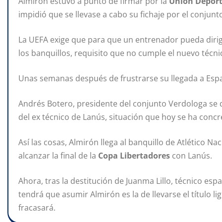
Almirón estuvo a punto de firmar por la
Unión Deport
impidió que se llevase a cabo su fichaje por el conjunt
La UEFA exige que para que un entrenador pueda dirig
los banquillos, requisito que no cumple el nuevo técni
Unas semanas después de frustrarse su llegada a Es
Andrés Botero, presidente del conjunto Verdologa se 
del ex técnico de Lanús, situación que hoy se ha concr
Así las cosas, Almirón llega al banquillo de Atlético N
alcanzar la final de la
Copa Libertadores
con Lanús.
Ahora, tras la destitución de Juanma Lillo, técnico esp
tendrá que asumir Almirón es la de llevarse el título li
fracasará.