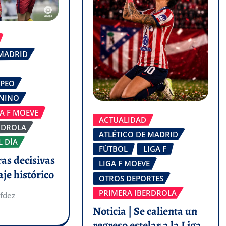
 MADRID
OPEO
ENINO
GA F MOEVE
ACTUALIDAD
RDROLA
ATLÉTICO DE MADRID
L DÍA
FÚTBOL
LIGA F
ras decisivas
LIGA F MOEVE
aje histórico
OTROS DEPORTES
PRIMERA IBERDROLA
fdez
Noticia | Se calienta un
regreso estelar a la Liga