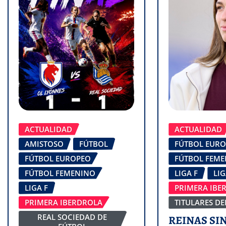
ACTUALIDAD
ACTUALIDAD
AMISTOSO
FÚTBOL
FÚTBOL EUR
FÚTBOL EUROPEO
FÚTBOL FEM
FÚTBOL FEMENINO
LIGA F
LI
LIGA F
PRIMERA IBE
PRIMERA IBERDROLA
TITULARES DE
REAL SOCIEDAD DE
REINAS SIN