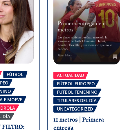
FÚTBOL
ACTUALIDAD
OPEO
FÚTBOL EUROPEO
ENINO
FÚTBOL FEMENINO
GA F MOEVE
TITULARES DEL DÍA
RDROLA
UNCATEGORIZED
L DÍA
11 metros | Primera
 FILTRO:
entrega