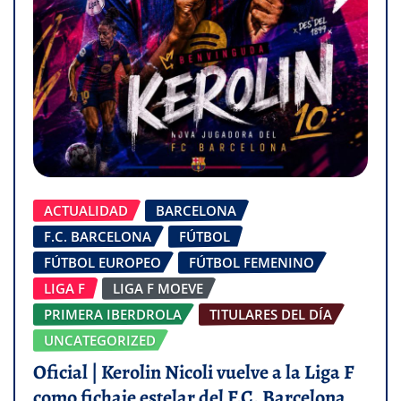
ACTUALIDAD
BARCELONA
F.C. BARCELONA
FÚTBOL
FÚTBOL EUROPEO
FÚTBOL FEMENINO
LIGA F
LIGA F MOEVE
PRIMERA IBERDROLA
TITULARES DEL DÍA
UNCATEGORIZED
Oficial | Kerolin Nicoli vuelve a la Liga F
como fichaje estelar del F.C. Barcelona