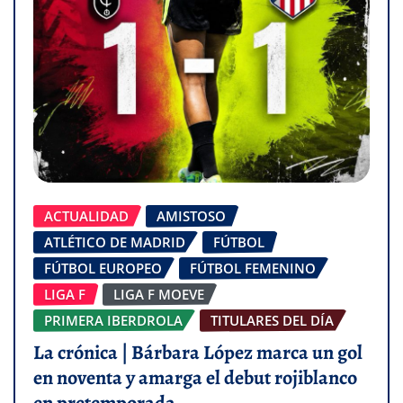
ACTUALIDAD
AMISTOSO
ATLÉTICO DE MADRID
FÚTBOL
FÚTBOL EUROPEO
FÚTBOL FEMENINO
LIGA F
LIGA F MOEVE
PRIMERA IBERDROLA
TITULARES DEL DÍA
La crónica | Bárbara López marca un gol
en noventa y amarga el debut rojiblanco