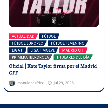
ACTUALIDAD
FÚTBOL
FÚTBOL EUROPEO
FÚTBOL FEMENINO
LIGA F
LIGA F MOEVE
MADRID CFF
PRIMERA IBERDROLA
TITULARES DEL DÍA
Oficial | Kate Taylor firma por el Madrid
CFF
manulopezfdez
Jul 29, 2026