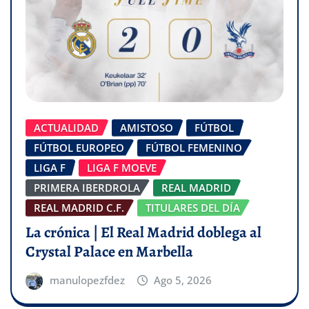
ACTUALIDAD
AMISTOSO
FÚTBOL
FÚTBOL EUROPEO
FÚTBOL FEMENINO
LIGA F
LIGA F MOEVE
PRIMERA IBERDROLA
REAL MADRID
REAL MADRID C.F.
TITULARES DEL DÍA
La crónica | El Real Madrid doblega al
Crystal Palace en Marbella
manulopezfdez
Ago 5, 2026