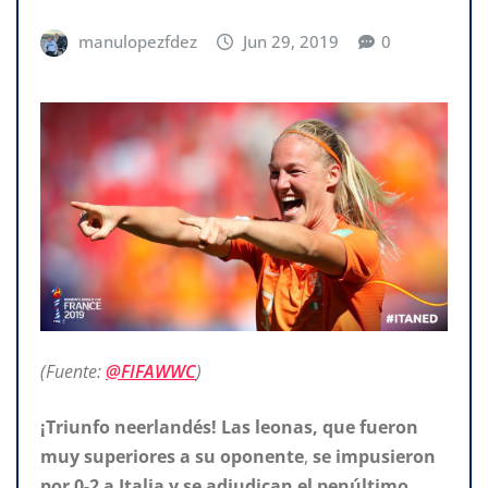
manulopezfdez
Jun 29, 2019
0
(Fuente:
@FIFAWWC
)
¡Triunfo neerlandés! Las leonas, que fueron
muy superiores a su oponente
,
se impusieron
por 0-2 a Italia y se adjudican el penúltimo