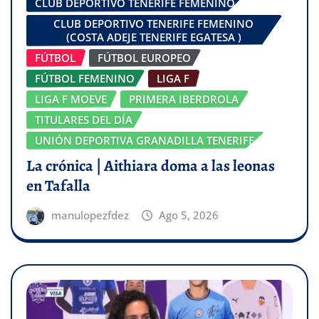
CLUB DEPORTIVO TENERIFE FEMENINO
CLUB DEPORTIVO TENERIFE FEMENINO
(COSTA ADEJE TENERIFE EGATESA )
FÚTBOL
FÚTBOL EUROPEO
FÚTBOL FEMENINO
LIGA F
LIGA F MOEVE
PRIMERA IBERDROLA
TITULARES DEL DÍA
UNIÓN DEPORTIVA GRANADILLA TENERIFE
La crónica | Aithiara doma a las leonas
en Tafalla
manulopezfdez
Ago 5, 2026