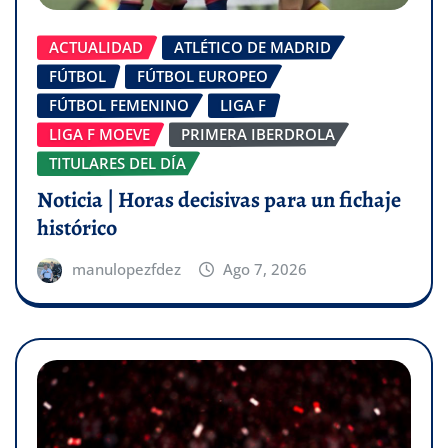
ACTUALIDAD
ATLÉTICO DE MADRID
FÚTBOL
FÚTBOL EUROPEO
FÚTBOL FEMENINO
LIGA F
LIGA F MOEVE
PRIMERA IBERDROLA
TITULARES DEL DÍA
Noticia | Horas decisivas para un fichaje
histórico
manulopezfdez
Ago 7, 2026