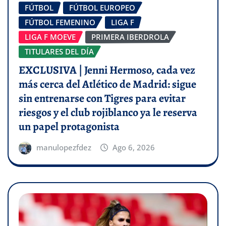
FÚTBOL
FÚTBOL EUROPEO
FÚTBOL FEMENINO
LIGA F
LIGA F MOEVE
PRIMERA IBERDROLA
TITULARES DEL DÍA
EXCLUSIVA | Jenni Hermoso, cada vez
más cerca del Atlético de Madrid: sigue
sin entrenarse con Tigres para evitar
riesgos y el club rojiblanco ya le reserva
un papel protagonista
manulopezfdez
Ago 6, 2026