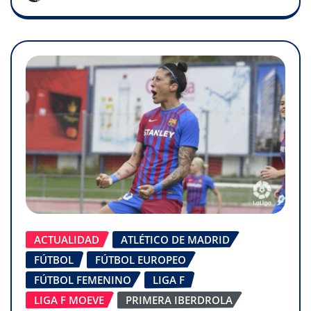
ACTUALIDAD
ATLÉTICO DE MADRID
FÚTBOL
FÚTBOL EUROPEO
FÚTBOL FEMENINO
LIGA F
LIGA F MOEVE
PRIMERA IBERDROLA