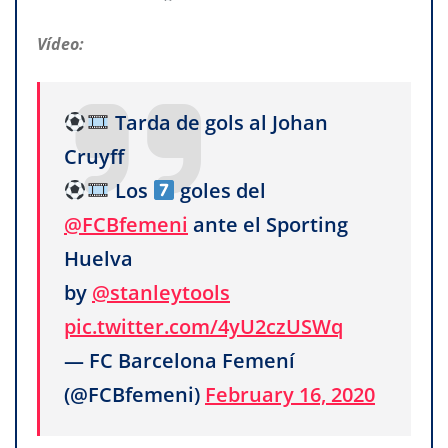
Vídeo:
Tarda de gols al Johan
Cruyff
Los
goles del
@FCBfemeni
ante el Sporting
Huelva
by
@stanleytools
pic.twitter.com/4yU2czUSWq
— FC Barcelona Femení
(@FCBfemeni)
February 16, 2020