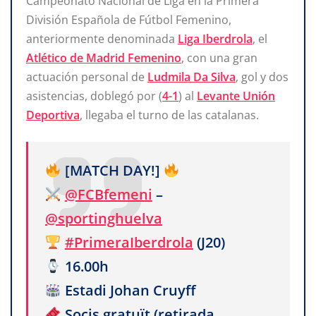
Campeonato Nacional de Liga en la Primera
División Española de Fútbol Femenino,
anteriormente denominada
Liga Iberdrola
, el
Atlético de Madrid Femenino
, con una gran
actuación personal de
Ludmila Da Silva
, gol y dos
asistencias, doblegó por (
4-1
) al
Levante Unión
Deportiva
, llegaba el turno de las catalanas.
[MATCH DAY!]
@FCBfemeni
–
@sportinghuelva
#PrimeraIberdrola
(J20)
16.00h
Estadi Johan Cruyff
Socis gratuït (retirada