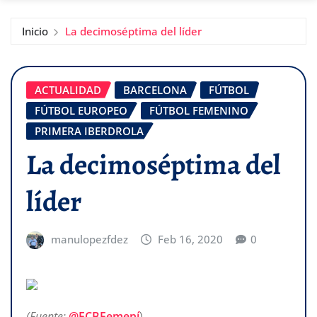
Inicio
La decimoséptima del líder
ACTUALIDAD
BARCELONA
FÚTBOL
FÚTBOL EUROPEO
FÚTBOL FEMENINO
PRIMERA IBERDROLA
La decimoséptima del
líder
manulopezfdez
Feb 16, 2020
0
(Fuente:
@FCBFemení
)