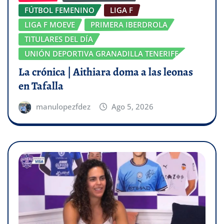
FÚTBOL FEMENINO
LIGA F
LIGA F MOEVE
PRIMERA IBERDROLA
TITULARES DEL DÍA
UNIÓN DEPORTIVA GRANADILLA TENERIFE
La crónica | Aithiara doma a las leonas
en Tafalla
manulopezfdez
Ago 5, 2026