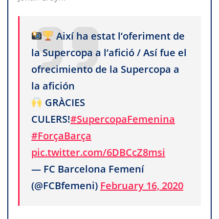
Així ha estat l’oferiment de
la Supercopa a l’afició / Así fue el
ofrecimiento de la Supercopa a
la afición
GRÀCIES
CULERS!
#SupercopaFemenina
#ForçaBarça
pic.twitter.com/6DBCcZ8msi
— FC Barcelona Femení
(@FCBfemeni)
February 16, 2020