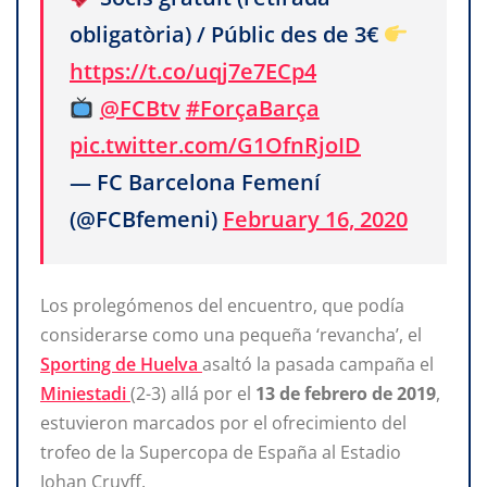
obligatòria) / Públic des de 3€
https://t.co/uqj7e7ECp4
@FCBtv
#ForçaBarça
pic.twitter.com/G1OfnRjoID
— FC Barcelona Femení
(@FCBfemeni)
February 16, 2020
Los prolegómenos del encuentro, que podía
considerarse como una pequeña ‘revancha’, el
Sporting de Huelva
asaltó la pasada campaña el
Miniestadi
(2-3) allá por el
13 de febrero de 2019
,
estuvieron marcados por el ofrecimiento del
trofeo de la Supercopa de España al Estadio
Johan Cruyff.