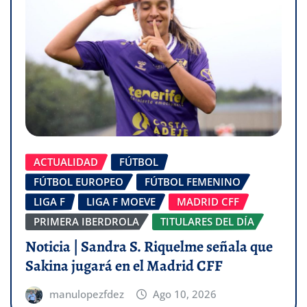
ACTUALIDAD
FÚTBOL
FÚTBOL EUROPEO
FÚTBOL FEMENINO
LIGA F
LIGA F MOEVE
MADRID CFF
PRIMERA IBERDROLA
TITULARES DEL DÍA
Noticia | Sandra S. Riquelme señala que
Sakina jugará en el Madrid CFF
manulopezfdez
Ago 10, 2026