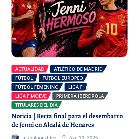
ACTUALIDAD
ATLÉTICO DE MADRID
FÚTBOL
FÚTBOL EUROPEO
FÚTBOL FEMENINO
LIGA F
LIGA F MOEVE
PRIMERA IBERDROLA
TITULARES DEL DÍA
Noticia | Recta final para el desembarco
de Jenni en Alcalá de Henares
manulopezfdez
Ago 10, 2026