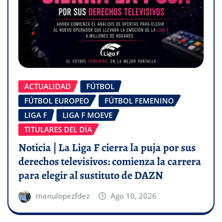
ACTUALIDAD
FÚTBOL
FÚTBOL EUROPEO
FÚTBOL FEMENINO
LIGA F
LIGA F MOEVE
TITULARES DEL DÍA
Noticia | La Liga F cierra la puja por sus
derechos televisivos: comienza la carrera
para elegir al sustituto de DAZN
manulopezfdez
Ago 10, 2026