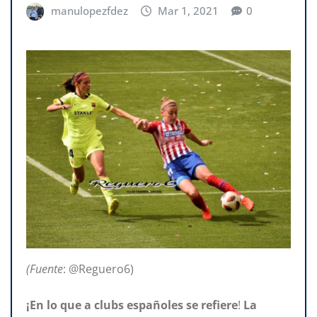
manulopezfdez
Mar 1, 2021
0
(Fuente
: @Reguero6)
¡En lo que a clubs españoles se refiere
!
La