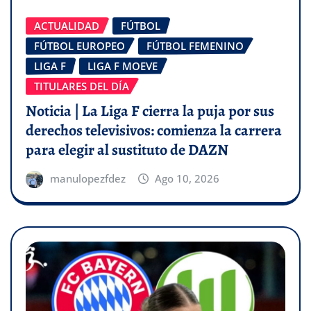
ACTUALIDAD
FÚTBOL
FÚTBOL EUROPEO
FÚTBOL FEMENINO
LIGA F
LIGA F MOEVE
TITULARES DEL DÍA
Noticia | La Liga F cierra la puja por sus
derechos televisivos: comienza la carrera
para elegir al sustituto de DAZN
manulopezfdez
Ago 10, 2026