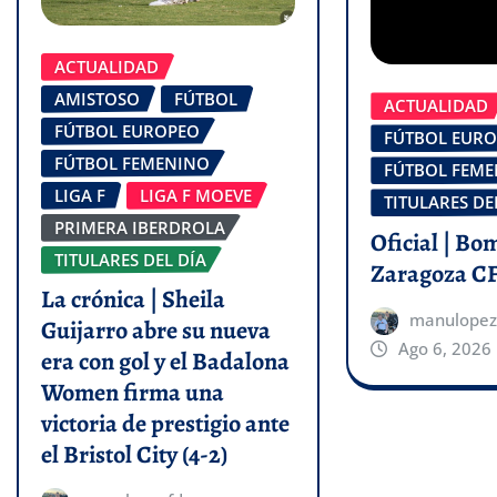
ACTUALIDAD
AMISTOSO
FÚTBOL
ACTUALIDAD
FÚTBOL EUROPEO
FÚTBOL EUR
FÚTBOL FEMENINO
FÚTBOL FEM
LIGA F
LIGA F MOEVE
TITULARES DE
PRIMERA IBERDROLA
Oficial | Bo
TITULARES DEL DÍA
Zaragoza C
La crónica | Sheila
manulopez
Guijarro abre su nueva
Ago 6, 2026
era con gol y el Badalona
Women firma una
victoria de prestigio ante
el Bristol City (4-2)