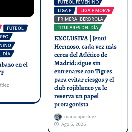
FÚTBOL FEMENINO
LIGA F
LIGA F MOEVE
PRIMERA IBERDROLA
TITULARES DEL DÍA
FÚTBOL
OPEO
EXCLUSIVA | Jenni
Hermoso, cada vez más
ENINO
cerca del Atlético de
L DÍA
Madrid: sigue sin
mbazo en el
entrenarse con Tigres
FF
para evitar riesgos y el
fdez
club rojiblanco ya le
reserva un papel
protagonista
manulopezfdez
Ago 6, 2026