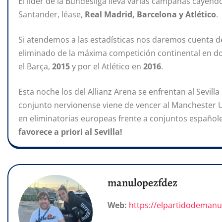
El líder de la Bundesliga lleva varias campañas cayen
Santander, léase,
Real Madrid, Barcelona y Atlético
.
Si atendemos a las estadísticas nos daremos cuenta d
eliminado de la máxima competición continental en do
el Barça,
2015
y por el Atlético en
2016
.
Esta noche los del Allianz Arena se enfrentan al Sevilla
conjunto nervionense viene de vencer al Manchester U
en eliminatorias europeas frente a conjuntos españo
favorece a priori al Sevilla!
manulopezfdez
Web:
https://elpartidodeman