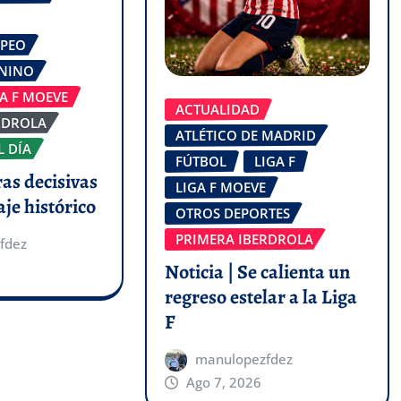
OPEO
ENINO
GA F MOEVE
ACTUALIDAD
RDROLA
ATLÉTICO DE MADRID
L DÍA
FÚTBOL
LIGA F
ras decisivas
LIGA F MOEVE
aje histórico
OTROS DEPORTES
PRIMERA IBERDROLA
fdez
Noticia | Se calienta un
regreso estelar a la Liga
F
manulopezfdez
Ago 7, 2026