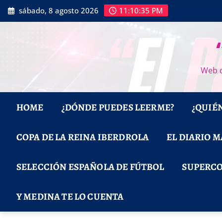
Saltar
sábado, 8 agosto 2026
11:10:36 PM
al
contenido
Web d
HOME
¿DÓNDE PUEDES LEERME?
¿QUIÉ
COPA DE LA REINA IBERDROLA
EL DIARIO 
SELECCIÓN ESPAÑOLA DE FÚTBOL
SUPERCO
Y MEDINA TE LO CUENTA