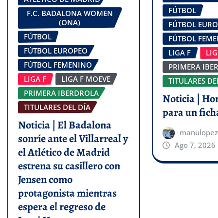
FÚTBOL
F.C. BADALONA WOMEN
(ONA)
FÚTBOL EUR
FÚTBOL
FÚTBOL FEM
FÚTBOL EUROPEO
LIGA F
LI
FÚTBOL FEMENINO
PRIMERA IBE
LIGA F
LIGA F MOEVE
TITULARES DE
PRIMERA IBERDROLA
Noticia | Ho
TITULARES DEL DÍA
para un fich
Noticia | El Badalona
manulopez
sonríe ante el Villarreal y
Ago 7, 2026
el Atlético de Madrid
estrena su casillero con
Jensen como
protagonista mientras
espera el regreso de