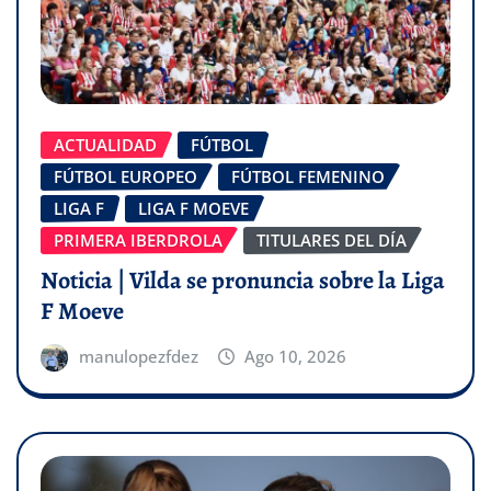
ACTUALIDAD
FÚTBOL
FÚTBOL EUROPEO
FÚTBOL FEMENINO
LIGA F
LIGA F MOEVE
PRIMERA IBERDROLA
TITULARES DEL DÍA
Noticia | Vilda se pronuncia sobre la Liga
F Moeve
manulopezfdez
Ago 10, 2026