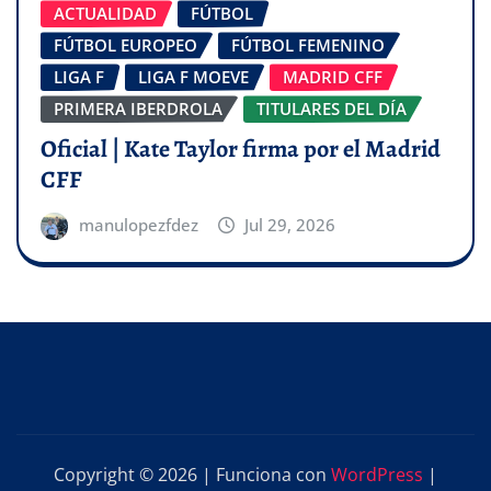
ACTUALIDAD
FÚTBOL
FÚTBOL EUROPEO
FÚTBOL FEMENINO
LIGA F
LIGA F MOEVE
MADRID CFF
PRIMERA IBERDROLA
TITULARES DEL DÍA
Oficial | Kate Taylor firma por el Madrid
CFF
manulopezfdez
Jul 29, 2026
Copyright © 2026 | Funciona con
WordPress
|