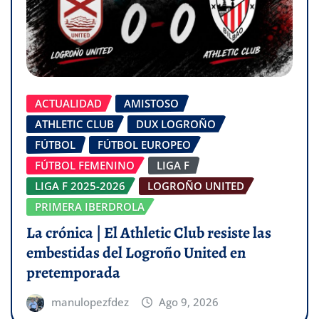
ACTUALIDAD
AMISTOSO
ATHLETIC CLUB
DUX LOGROÑO
FÚTBOL
FÚTBOL EUROPEO
FÚTBOL FEMENINO
LIGA F
LIGA F 2025-2026
LOGROÑO UNITED
PRIMERA IBERDROLA
La crónica | El Athletic Club resiste las
embestidas del Logroño United en
pretemporada
manulopezfdez
Ago 9, 2026