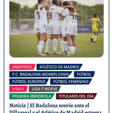
AMISTOSO
ATLÉTICO DE MADRID
F.C. BADALONA WOMEN (ONA)
FÚTBOL
FÚTBOL EUROPEO
FÚTBOL FEMENINO
LIGA F
LIGA F MOEVE
PRIMERA IBERDROLA
TITULARES DEL DÍA
Noticia | El Badalona sonríe ante el
Villarreal y el Atlético de Madrid estrena