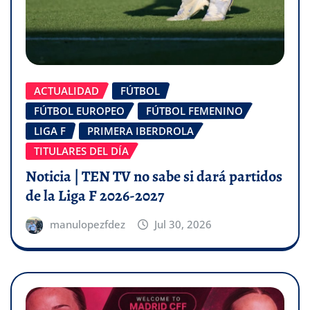
ACTUALIDAD
FÚTBOL
FÚTBOL EUROPEO
FÚTBOL FEMENINO
LIGA F
PRIMERA IBERDROLA
TITULARES DEL DÍA
Noticia | TEN TV no sabe si dará partidos
de la Liga F 2026-2027
manulopezfdez
Jul 30, 2026