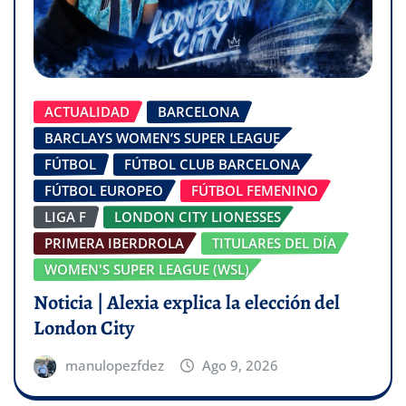
ACTUALIDAD
BARCELONA
BARCLAYS WOMEN’S SUPER LEAGUE
FÚTBOL
FÚTBOL CLUB BARCELONA
FÚTBOL EUROPEO
FÚTBOL FEMENINO
LIGA F
LONDON CITY LIONESSES
PRIMERA IBERDROLA
TITULARES DEL DÍA
WOMEN'S SUPER LEAGUE (WSL)
Noticia | Alexia explica la elección del
London City
manulopezfdez
Ago 9, 2026