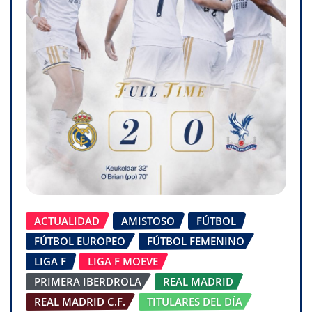
ACTUALIDAD
AMISTOSO
FÚTBOL
FÚTBOL EUROPEO
FÚTBOL FEMENINO
LIGA F
LIGA F MOEVE
PRIMERA IBERDROLA
REAL MADRID
REAL MADRID C.F.
TITULARES DEL DÍA