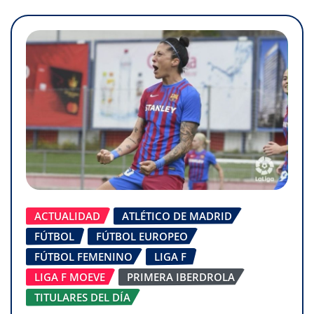
ACTUALIDAD
ATLÉTICO DE MADRID
FÚTBOL
FÚTBOL EUROPEO
FÚTBOL FEMENINO
LIGA F
LIGA F MOEVE
PRIMERA IBERDROLA
TITULARES DEL DÍA