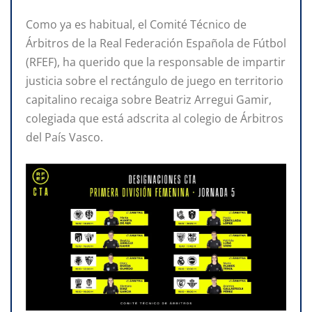
Como ya es habitual, el Comité Técnico de
Árbitros de la Real Federación Española de Fútbol
(RFEF), ha querido que la responsable de impartir
justicia sobre el rectángulo de juego en territorio
capitalino recaiga sobre Beatriz Arregui Gamir,
colegiada que está adscrita al colegio de Árbitros
del País Vasco.