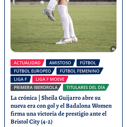
ACTUALIDAD
AMISTOSO
FÚTBOL
FÚTBOL EUROPEO
FÚTBOL FEMENINO
LIGA F
LIGA F MOEVE
PRIMERA IBERDROLA
TITULARES DEL DÍA
La crónica | Sheila Guijarro abre su
nueva era con gol y el Badalona Women
firma una victoria de prestigio ante el
Bristol City (4-2)