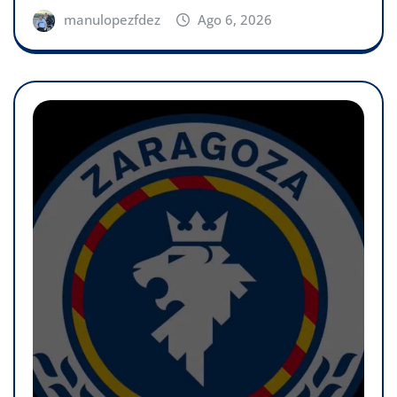
manulopezfdez
Ago 6, 2026