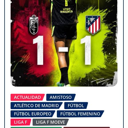
ACTUALIDAD
AMISTOSO
ATLÉTICO DE MADRID
FÚTBOL
FÚTBOL EUROPEO
FÚTBOL FEMENINO
LIGA F
LIGA F MOEVE