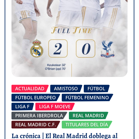
ACTUALIDAD
AMISTOSO
FÚTBOL
FÚTBOL EUROPEO
FÚTBOL FEMENINO
LIGA F
LIGA F MOEVE
PRIMERA IBERDROLA
REAL MADRID
REAL MADRID C.F.
TITULARES DEL DÍA
La crónica | El Real Madrid doblega al