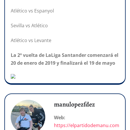
Atlético vs Espanyol
Sevilla vs Atlético
Atlético vs Levante
La 2º vuelta de LaLiga Santander comenzará el
20 de enero de 2019 y finalizará el 19 de mayo
manulopezfdez
Web:
https://elpartidodemanu.com