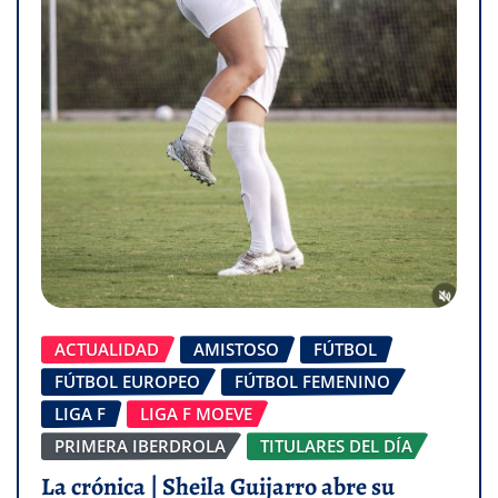
ACTUALIDAD
AMISTOSO
FÚTBOL
FÚTBOL EUROPEO
FÚTBOL FEMENINO
LIGA F
LIGA F MOEVE
PRIMERA IBERDROLA
TITULARES DEL DÍA
La crónica | Sheila Guijarro abre su