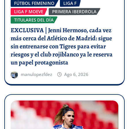
FÚTBOL FEMENINO
LIGA F
LIGA F MOEVE
PRIMERA IBERDROLA
TITULARES DEL DÍA
EXCLUSIVA | Jenni Hermoso, cada vez
más cerca del Atlético de Madrid: sigue
sin entrenarse con Tigres para evitar
riesgos y el club rojiblanco ya le reserva
un papel protagonista
manulopezfdez
Ago 6, 2026