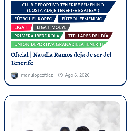
CLUB DEPORTIVO TENERIFE FEMENINO
(COSTA ADEJE TENERIFE EGATESA )
FÚTBOL EUROPEO
FÚTBOL FEMENINO
LIGA F
LIGA F MOEVE
PRIMERA IBERDROLA
TITULARES DEL DÍA
UNIÓN DEPORTIVA GRANADILLA TENERIFE
Oficial | Natalia Ramos deja de ser del
Tenerife
manulopezfdez
Ago 6, 2026