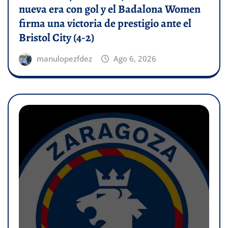
nueva era con gol y el Badalona Women
firma una victoria de prestigio ante el
Bristol City (4-2)
manulopezfdez
Ago 6, 2026