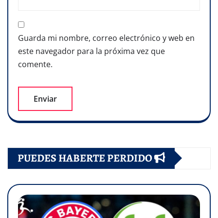
Guarda mi nombre, correo electrónico y web en
este navegador para la próxima vez que
comente.
PUEDES HABERTE PERDIDO