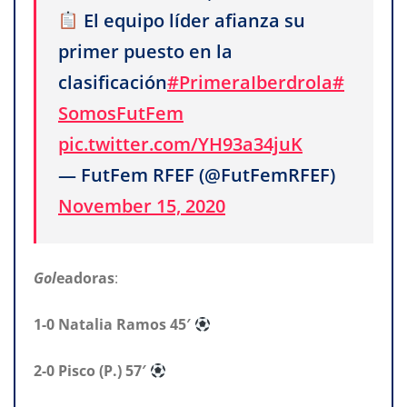
El equipo líder afianza su
primer puesto en la
clasificación
#PrimeraIberdrola
#
SomosFutFem
pic.twitter.com/YH93a34juK
— FutFem RFEF (@FutFemRFEF)
November 15, 2020
Gol
eadoras
:
1-0 Natalia Ramos 45′
2-0 Pisco (P.) 57′