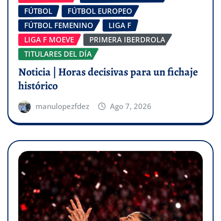
FÚTBOL
FÚTBOL EUROPEO
FÚTBOL FEMENINO
LIGA F
LIGA F MOEVE
PRIMERA IBERDROLA
TITULARES DEL DÍA
Noticia | Horas decisivas para un fichaje
histórico
manulopezfdez
Ago 7, 2026