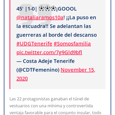
45' |1-0|
¡GOOOL
@nataliaramos10a
! ¡¡La puso en
la escuadra!! Se adelantan las
guerreras al borde del descanso
#UDGTenerife
#Somosfamilia
pic.twitter.com/7g9Gld9bfl
— Costa Adeje Tenerife
(@CDTFemenino)
November 15,
2020
Las 22 protagonistas ganaban el túnel de
vestuarios con una mínima y controvertida
ventaja favorable para el conjunto insular, todo