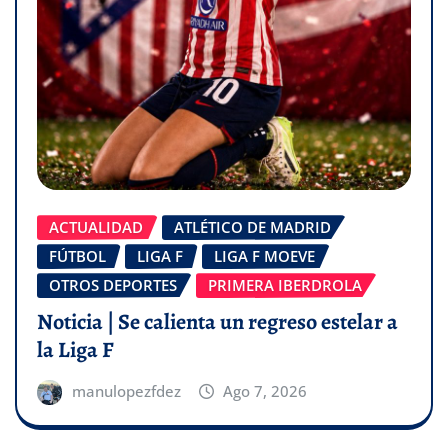
ACTUALIDAD
ATLÉTICO DE MADRID
FÚTBOL
LIGA F
LIGA F MOEVE
OTROS DEPORTES
PRIMERA IBERDROLA
Noticia | Se calienta un regreso estelar a
la Liga F
manulopezfdez
Ago 7, 2026