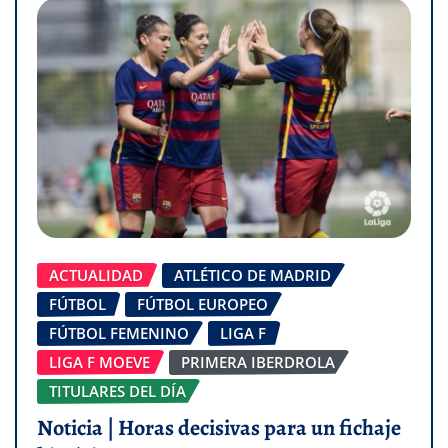
ACTUALIDAD
ATLÉTICO DE MADRID
FÚTBOL
FÚTBOL EUROPEO
FÚTBOL FEMENINO
LIGA F
LIGA F MOEVE
PRIMERA IBERDROLA
TITULARES DEL DÍA
Noticia | Horas decisivas para un fichaje