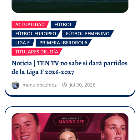
ACTUALIDAD
FÚTBOL
FÚTBOL EUROPEO
FÚTBOL FEMENINO
LIGA F
PRIMERA IBERDROLA
TITULARES DEL DÍA
Noticia | TEN TV no sabe si dará partidos
de la Liga F 2026-2027
manulopezfdez
Jul 30, 2026