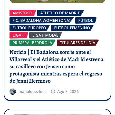
AMISTOSO
ATLÉTICO DE MADRID
F.C. BADALONA WOMEN (ONA)
FÚTBOL
FÚTBOL EUROPEO
FÚTBOL FEMENINO
LIGA F
LIGA F MOEVE
PRIMERA IBERDROLA
TITULARES DEL DÍA
Noticia | El Badalona sonríe ante el
Villarreal y el Atlético de Madrid estrena
su casillero con Jensen como
protagonista mientras espera el regreso
de Jenni Hermoso
manulopezfdez
Ago 7, 2026