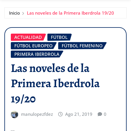
Inicio
Las noveles de la Primera Iberdrola 19/20
ACTUALIDAD
FÚTBOL
FÚTBOL EUROPEO
FÚTBOL FEMENINO
PRIMERA IBERDROLA
Las noveles de la
Primera Iberdrola
19/20
manulopezfdez
Ago 21, 2019
0