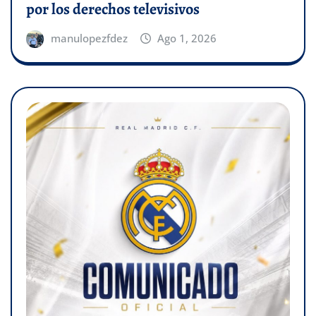
por los derechos televisivos
manulopezfdez
Ago 1, 2026