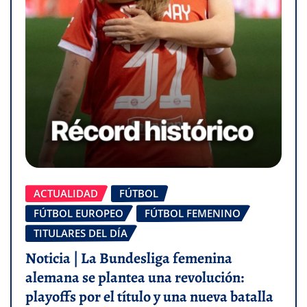
ACTUALIDAD
FÚTBOL
FÚTBOL EUROPEO
FÚTBOL FEMENINO
TITULARES DEL DÍA
Noticia | La Bundesliga femenina
alemana se plantea una revolución:
playoffs por el título y una nueva batalla