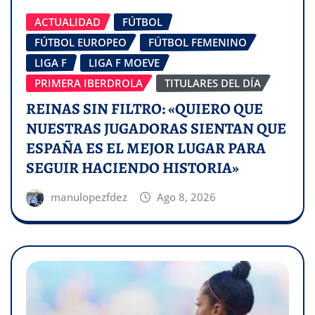
ACTUALIDAD
FÚTBOL
FÚTBOL EUROPEO
FÚTBOL FEMENINO
LIGA F
LIGA F MOEVE
PRIMERA IBERDROLA
TITULARES DEL DÍA
REINAS SIN FILTRO: «QUIERO QUE
NUESTRAS JUGADORAS SIENTAN QUE
ESPAÑA ES EL MEJOR LUGAR PARA
SEGUIR HACIENDO HISTORIA»
manulopezfdez
Ago 8, 2026