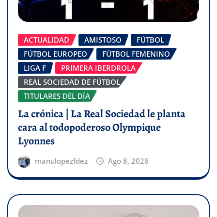
ACTUALIDAD
AMISTOSO
FÚTBOL
FÚTBOL EUROPEO
FÚTBOL FEMENINO
LIGA F
PRIMERA IBERDROLA
REAL SOCIEDAD DE FÚTBOL
TITULARES DEL DÍA
La crónica | La Real Sociedad le planta
cara al todopoderoso Olympique
Lyonnes
manulopezfdez
Ago 8, 2026