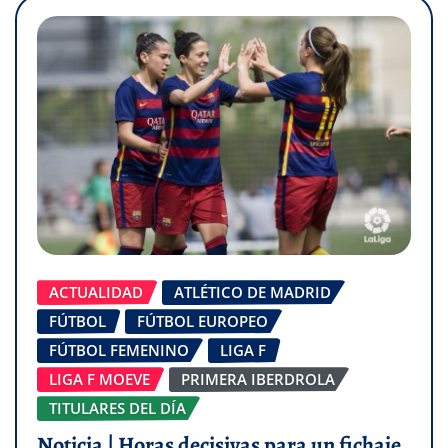
ACTUALIDAD
ATLÉTICO DE MADRID
FÚTBOL
FÚTBOL EUROPEO
FÚTBOL FEMENINO
LIGA F
LIGA F MOEVE
PRIMERA IBERDROLA
TITULARES DEL DÍA
Noticia | Horas decisivas para un fichaje