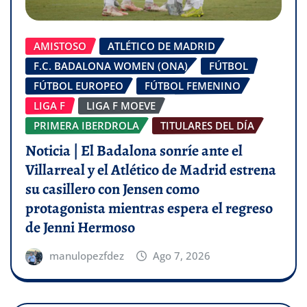
AMISTOSO
ATLÉTICO DE MADRID
F.C. BADALONA WOMEN (ONA)
FÚTBOL
FÚTBOL EUROPEO
FÚTBOL FEMENINO
LIGA F
LIGA F MOEVE
PRIMERA IBERDROLA
TITULARES DEL DÍA
Noticia | El Badalona sonríe ante el
Villarreal y el Atlético de Madrid estrena
su casillero con Jensen como
protagonista mientras espera el regreso
de Jenni Hermoso
manulopezfdez
Ago 7, 2026