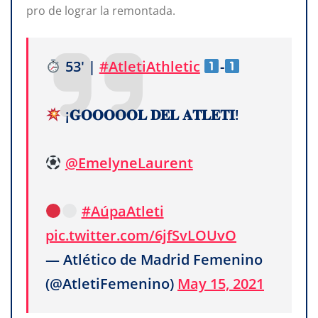
pro de lograr la remontada.
53' |
#AtletiAthletic
-
¡𝐆𝐎𝐎𝐎𝐎𝐎𝐋 𝐃𝐄𝐋 𝐀𝐓𝐋𝐄𝐓𝐈!
@EmelyneLaurent
#AúpaAtleti
pic.twitter.com/6jfSvLOUvO
— Atlético de Madrid Femenino
(@AtletiFemenino)
May 15, 2021