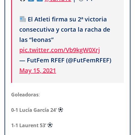
El Atleti firma su 2ª victoria
consecutiva y corta la racha de
las “leonas”
pic.twitter.com/Vb9kgW0Xrj
— FutFem RFEF (@FutFemRFEF)
May 15, 2021
Goleadoras
:
0-1
Lucía García
24’
1-1 Laurent
53’