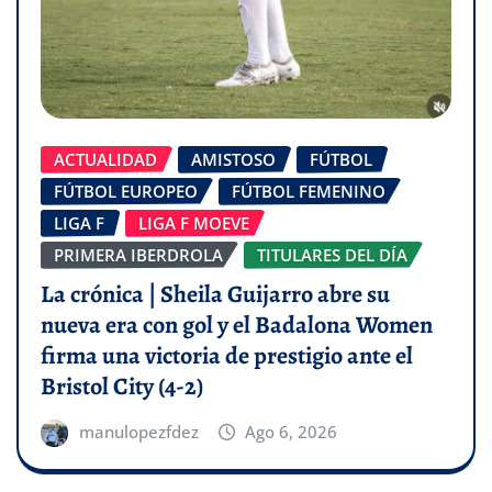
ACTUALIDAD
AMISTOSO
FÚTBOL
FÚTBOL EUROPEO
FÚTBOL FEMENINO
LIGA F
LIGA F MOEVE
PRIMERA IBERDROLA
TITULARES DEL DÍA
La crónica | Sheila Guijarro abre su
nueva era con gol y el Badalona Women
firma una victoria de prestigio ante el
Bristol City (4-2)
manulopezfdez
Ago 6, 2026