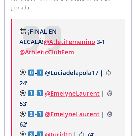
jornada.
¡FINAL EN
ALCALÁ!
@AtletiFemenino
3-1
@AthleticClubFem
-
@Luciadelapola17 |
24’
-
@EmelyneLaurent
|
53’
-
@EmelyneLaurent
|
62’
-
@turid10
|
74’