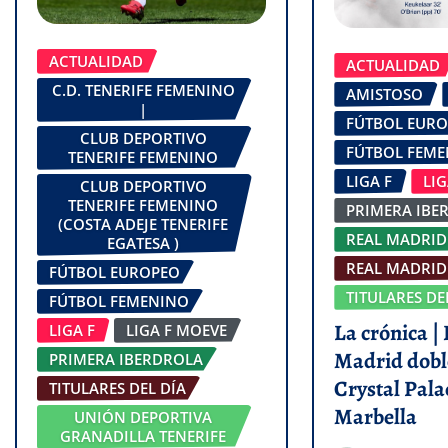
ACTUALIDAD
ACTUALIDAD
C.D. TENERIFE FEMENINO
AMISTOSO
|
FÚTBOL EUR
CLUB DEPORTIVO
FÚTBOL FEM
TENERIFE FEMENINO
LIGA F
LI
CLUB DEPORTIVO
TENERIFE FEMENINO
PRIMERA IBE
(COSTA ADEJE TENERIFE
REAL MADRID
EGATESA )
REAL MADRID 
FÚTBOL EUROPEO
TITULARES DE
FÚTBOL FEMENINO
La crónica | 
LIGA F
LIGA F MOEVE
Madrid dobl
PRIMERA IBERDROLA
Crystal Pala
TITULARES DEL DÍA
Marbella
UNIÓN DEPORTIVA
GRANADILLA TENERIFE