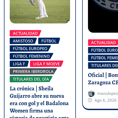
ACTUALIDAD
AMISTOSO
FÚTBOL
ACTUALIDAD
FÚTBOL EUROPEO
FÚTBOL EUR
FÚTBOL FEMENINO
FÚTBOL FEM
LIGA F
LIGA F MOEVE
TITULARES DE
PRIMERA IBERDROLA
Oficial | Bo
TITULARES DEL DÍA
Zaragoza C
La crónica | Sheila
manulopez
Guijarro abre su nueva
Ago 6, 2026
era con gol y el Badalona
Women firma una