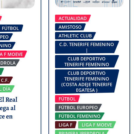
ACTUALIDAD
AMISTOSO
FÚTBOL
ATHLETIC CLUB
OPEO
C.D. TENERIFE FEMENINO
ENINO
|
GA F MOEVE
CLUB DEPORTIVO
RDROLA
TENERIFE FEMENINO
CLUB DEPORTIVO
TENERIFE FEMENINO
C.F.
(COSTA ADEJE TENERIFE
L DÍA
EGATESA )
El Real
FÚTBOL
ega al
FÚTBOL EUROPEO
ce en
FÚTBOL FEMENINO
LIGA F
LIGA F MOEVE
PRIMERA IBERDROLA