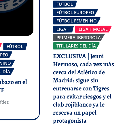
FÚTBOL
FÚTBOL EUROPEO
FÚTBOL FEMENINO
LIGA F
LIGA F MOEVE
PRIMERA IBERDROLA
TITULARES DEL DÍA
FÚTBOL
OPEO
EXCLUSIVA | Jenni
Hermoso, cada vez más
ENINO
cerca del Atlético de
L DÍA
Madrid: sigue sin
mbazo en el
entrenarse con Tigres
FF
para evitar riesgos y el
fdez
club rojiblanco ya le
reserva un papel
protagonista