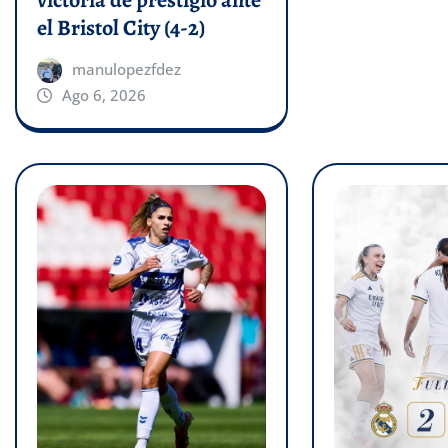
victoria de prestigio ante
el Bristol City (4-2)
manulopezfdez
Ago 6, 2026