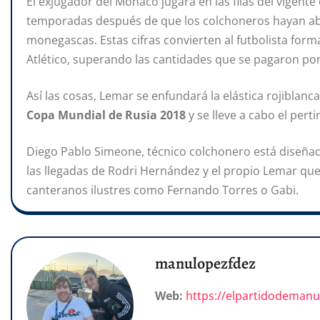
El exjugador del Mónaco jugará en las filas del vigen
temporadas después de que los colchoneros hayan 
monegascas. Estas cifras convierten al futbolista form
Atlético, superando las cantidades que se pagaron po
Así las cosas, Lemar se enfundará la elástica rojiblanca 
Copa Mundial de Rusia 2018
y se lleve a cabo el per
Diego Pablo Simeone, técnico colchonero está diseñad
las llegadas de Rodri Hernández y el propio Lemar que
canteranos ilustres como Fernando Torres o Gabi.
manulopezfdez
Web:
https://elpartidodeman