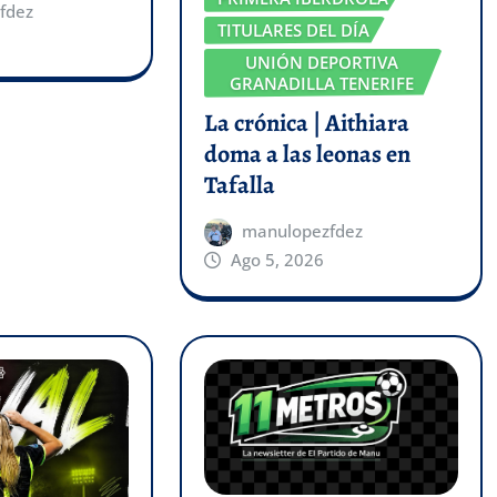
fdez
TITULARES DEL DÍA
UNIÓN DEPORTIVA
GRANADILLA TENERIFE
La crónica | Aithiara
doma a las leonas en
Tafalla
manulopezfdez
Ago 5, 2026