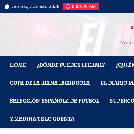
Saltar
viernes, 7 agosto 2026
6:09:02 AM
al
contenido
Web d
HOME
¿DÓNDE PUEDES LEERME?
¿QUIÉ
COPA DE LA REINA IBERDROLA
EL DIARIO 
SELECCIÓN ESPAÑOLA DE FÚTBOL
SUPERCO
Y MEDINA TE LO CUENTA