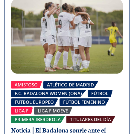
AMISTOSO
ATLÉTICO DE MADRID
F.C. BADALONA WOMEN (ONA)
FÚTBOL
FÚTBOL EUROPEO
FÚTBOL FEMENINO
LIGA F
LIGA F MOEVE
PRIMERA IBERDROLA
TITULARES DEL DÍA
Noticia | El Badalona sonríe ante el