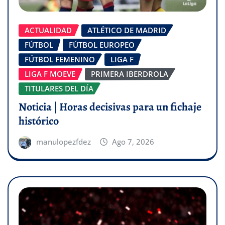
ACTUALIDAD
ATLÉTICO DE MADRID
FÚTBOL
FÚTBOL EUROPEO
FÚTBOL FEMENINO
LIGA F
LIGA F MOEVE
PRIMERA IBERDROLA
TITULARES DEL DÍA
Noticia | Horas decisivas para un fichaje
histórico
manulopezfdez
Ago 7, 2026