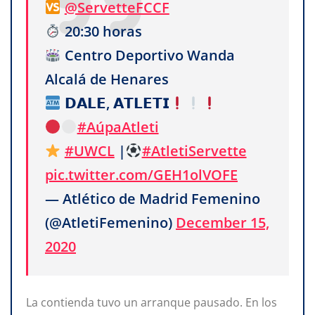
@ServetteFCCF
20:30 horas
Centro Deportivo Wanda
Alcalá de Henares
𝗗𝗔𝗟𝗘, 𝗔𝗧𝗟𝗘𝗧𝗜
#AúpaAtleti
#UWCL
|
#AtletiServette
pic.twitter.com/GEH1olVOFE
— Atlético de Madrid Femenino
(@AtletiFemenino)
December 15,
2020
La contienda tuvo un arranque pausado. En los