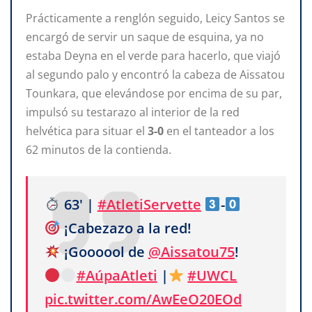
Prácticamente a renglón seguido, Leicy Santos se
encargó de servir un saque de esquina, ya no
estaba Deyna en el verde para hacerlo, que viajó
al segundo palo y encontró la cabeza de Aissatou
Tounkara, que elevándose por encima de su par,
impulsó su testarazo al interior de la red
helvética para situar el
3-0
en el tanteador a los
62 minutos de la contienda.
63' |
#AtletiServette
-
¡Cabezazo a la red!
¡Goooool de
@Aissatou75
!
#AúpaAtleti
|
#UWCL
pic.twitter.com/AwEeO20EOd