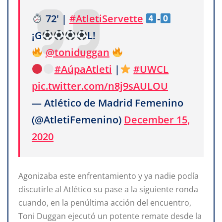
72' |
#AtletiServette
-
¡G
L!
@toniduggan
#AúpaAtleti
|
#UWCL
pic.twitter.com/n8j9sAULOU
— Atlético de Madrid Femenino
(@AtletiFemenino)
December 15,
2020
Agonizaba este enfrentamiento y ya nadie podía
discutirle al Atlético su pase a la siguiente ronda
cuando, en la penúltima acción del encuentro,
Toni Duggan ejecutó un potente remate desde la