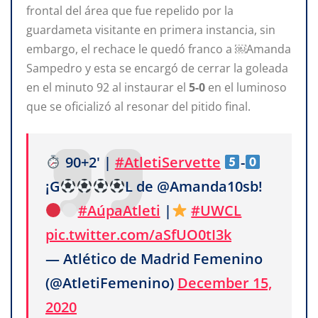
frontal del área que fue repelido por la
guardameta visitante en primera instancia, sin
embargo, el rechace le quedó franco a ￼Amanda
Sampedro y esta se encargó de cerrar la goleada
en el minuto
92 al instaurar el
5-0
en el luminoso
que se oficializó al resonar del pitido final.
90+2' |
#AtletiServette
-
¡G
L de @Amanda10sb!
#AúpaAtleti
|
#UWCL
pic.twitter.com/aSfUO0tI3k
— Atlético de Madrid Femenino
(@AtletiFemenino)
December 15,
2020