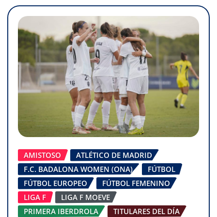
AMISTOSO
ATLÉTICO DE MADRID
F.C. BADALONA WOMEN (ONA)
FÚTBOL
FÚTBOL EUROPEO
FÚTBOL FEMENINO
LIGA F
LIGA F MOEVE
PRIMERA IBERDROLA
TITULARES DEL DÍA