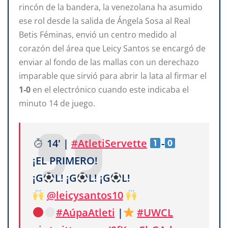
rincón de la bandera, la venezolana ha asumido
ese rol desde la salida de Ángela Sosa al Real
Betis Féminas, envió un centro medido al
corazón del área que Leicy Santos se encargó de
enviar al fondo de las mallas con un derechazo
imparable que sirvió para abrir la lata al firmar el
1-0
en el electrónico cuando este indicaba el
minuto 14 de juego.
14' |
#AtletiServette
-
¡EL PRIMERO!
¡G
L! ¡G
L! ¡G
L!
@leicysantos10
#AúpaAtleti
|
#UWCL