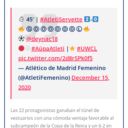
45' |
#AtletiServette
-
Ⓖ Ⓞ Ⓞ Ⓞ Ⓞ Ⓞ Ⓞ Ⓛ
@deynac18
#AúpaAtleti
|
#UWCL
pic.twitter.com/2d8rSPk0f5
— Atlético de Madrid Femenino
(@AtletiFemenino)
December 15,
2020
Las 22 protagonistas ganaban el túnel de
vestuarios con una cómoda ventaja favorable al
subcampeón de la Copa de la Reina y un 6-2 en