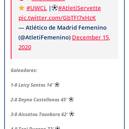
#UWCL
|
#AtletiServette
pic.twitter.com/GbTFI7xHzK
— Atlético de Madrid Femenino
(@AtletiFemenino)
December 15,
2020
Goleadoras:
1-0 Leicy Santos 14′
2-0 Deyna Castellanos 45′
3-0 Aissatou Tounkara 62′
4-0 Toni Duggan 72′