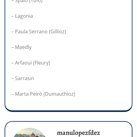
– Spälti (Tufo)
– Lagonia
– Paula Serrano (Gillioz)
– Maedly
– Arfaoui (Fleury)
– Sarrasin
– Marta Peiró (Dumauthioz)
manulopezfdez