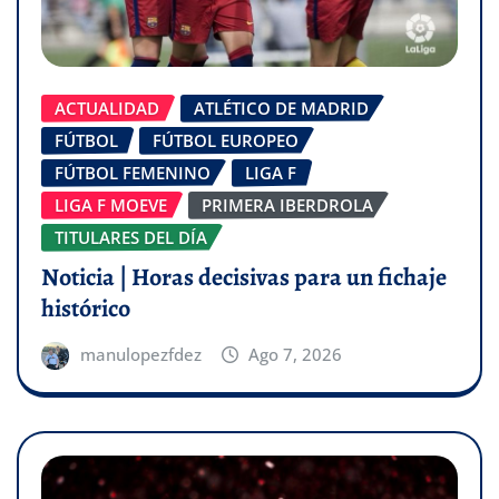
ACTUALIDAD
ATLÉTICO DE MADRID
FÚTBOL
FÚTBOL EUROPEO
FÚTBOL FEMENINO
LIGA F
LIGA F MOEVE
PRIMERA IBERDROLA
TITULARES DEL DÍA
Noticia | Horas decisivas para un fichaje
histórico
manulopezfdez
Ago 7, 2026