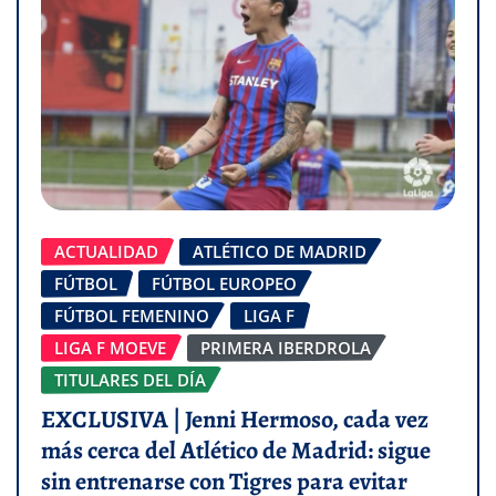
ACTUALIDAD
ATLÉTICO DE MADRID
FÚTBOL
FÚTBOL EUROPEO
FÚTBOL FEMENINO
LIGA F
LIGA F MOEVE
PRIMERA IBERDROLA
TITULARES DEL DÍA
EXCLUSIVA | Jenni Hermoso, cada vez
más cerca del Atlético de Madrid: sigue
sin entrenarse con Tigres para evitar