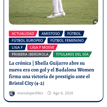
ACTUALIDAD
AMISTOSO
FÚTBOL
FÚTBOL EUROPEO
FÚTBOL FEMENINO
LIGA F
LIGA F MOEVE
PRIMERA IBERDROLA
TITULARES DEL DÍA
La crónica | Sheila Guijarro abre su
nueva era con gol y el Badalona Women
firma una victoria de prestigio ante el
Bristol City (4-2)
manulopezfdez
Ago 6, 2026