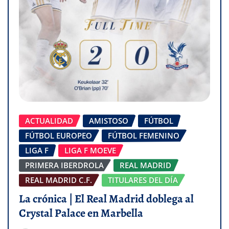
ACTUALIDAD
AMISTOSO
FÚTBOL
FÚTBOL EUROPEO
FÚTBOL FEMENINO
LIGA F
LIGA F MOEVE
PRIMERA IBERDROLA
REAL MADRID
REAL MADRID C.F.
TITULARES DEL DÍA
La crónica | El Real Madrid doblega al
Crystal Palace en Marbella