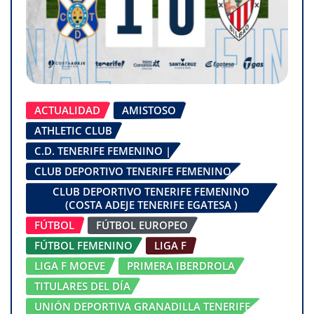
ACTUALIDAD
AMISTOSO
ATHLETIC CLUB
C.D. TENERIFE FEMENINO |
CLUB DEPORTIVO TENERIFE FEMENINO
CLUB DEPORTIVO TENERIFE FEMENINO
(COSTA ADEJE TENERIFE EGATESA )
FÚTBOL
FÚTBOL EUROPEO
FÚTBOL FEMENINO
LIGA F
LIGA F MOEVE
PRIMERA IBERDROLA
TITULARES DEL DÍA
UNIÓN DEPORTIVA GRANADILLA TENERIFE