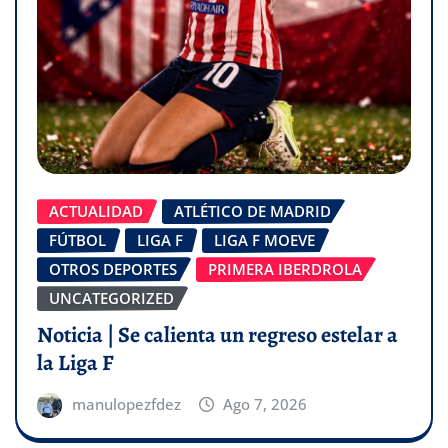
ACTUALIDAD
ATLÉTICO DE MADRID
FÚTBOL
LIGA F
LIGA F MOEVE
OTROS DEPORTES
PRIMERA IBERDROLA
UNCATEGORIZED
Noticia | Se calienta un regreso estelar a
la Liga F
manulopezfdez
Ago 7, 2026