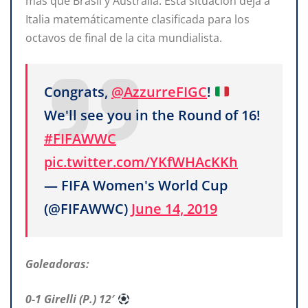
más que Brasil y Australia. Esta situación deja a
Italia matemáticamente clasificada para los
octavos de final de la cita mundialista.
Congrats,
@AzzurreFIGC
!
We'll see you in the Round of 16!
#FIFAWWC
pic.twitter.com/YKfWHAcKKh
— FIFA Women's World Cup
(@FIFAWWC)
June 14, 2019
Goleadoras:
0-1 Girelli (P.) 12′