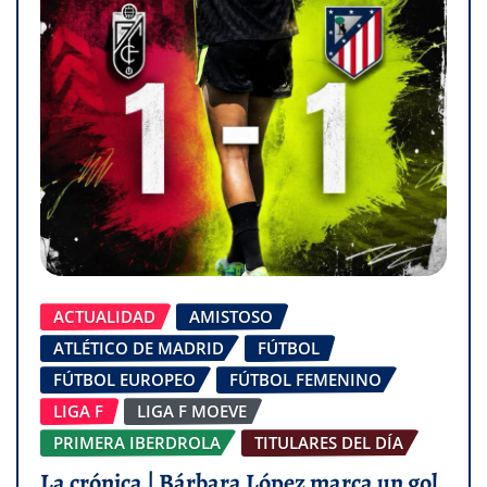
ACTUALIDAD
AMISTOSO
ATLÉTICO DE MADRID
FÚTBOL
FÚTBOL EUROPEO
FÚTBOL FEMENINO
LIGA F
LIGA F MOEVE
PRIMERA IBERDROLA
TITULARES DEL DÍA
La crónica | Bárbara López marca un gol