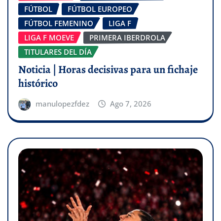
FÚTBOL
FÚTBOL EUROPEO
FÚTBOL FEMENINO
LIGA F
LIGA F MOEVE
PRIMERA IBERDROLA
TITULARES DEL DÍA
Noticia | Horas decisivas para un fichaje
histórico
manulopezfdez
Ago 7, 2026