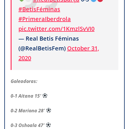
#BetisFéminas
#PrimeraIberdrola
pic.twitter.com/1KmzlSvVI0
— Real Betis Féminas
(@RealBetisFem)
October 31,
2020
Goleadoras:
0-1 Aitana 15′
0-2 Mariona 28′
0-3 Oshoala 47′