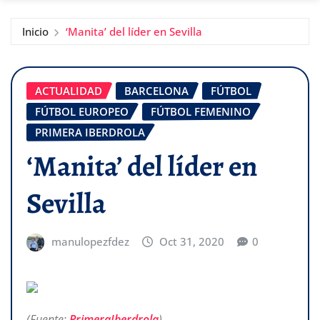
Inicio
‘Manita’ del líder en Sevilla
ACTUALIDAD
BARCELONA
FÚTBOL
FÚTBOL EUROPEO
FÚTBOL FEMENINO
PRIMERA IBERDROLA
‘Manita’ del líder en
Sevilla
manulopezfdez
Oct 31, 2020
0
(Fuente:
PrimeraIberdrola
)