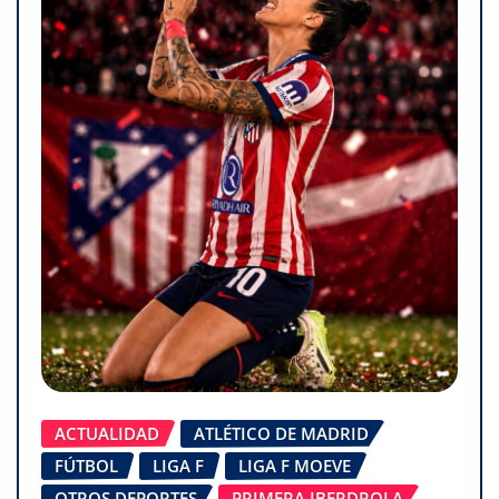
ACTUALIDAD
ATLÉTICO DE MADRID
FÚTBOL
LIGA F
LIGA F MOEVE
OTROS DEPORTES
PRIMERA IBERDROLA