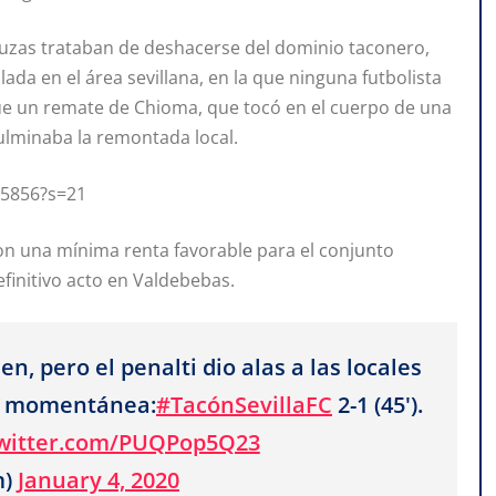
aluzas trataban de deshacerse del dominio taconero,
ada en el área sevillana, en la que ninguna futbolista
 que un remate de Chioma, que tocó en el cuerpo de una
ulminaba la remontada local.
85856?s=21
on una mínima renta favorable para el conjunto
finitivo acto en Valdebebas.
, pero el penalti dio alas a las locales
ma momentánea:
#TacónSevillaFC
2-1 (45').
twitter.com/PUQPop5Q23
m)
January 4, 2020