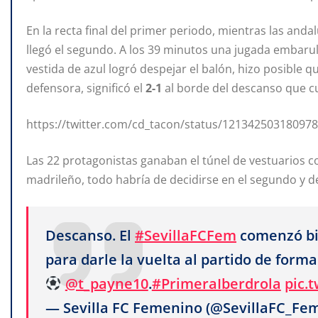
En la recta final del primer periodo, mientras las and
llegó el segundo. A los 39 minutos una jugada embarull
vestida de azul logró despejar el balón, hizo posible
defensora, significó el
2-1
al borde del descanso que c
https://twitter.com/cd_tacon/status/12134250318097
Las 22 protagonistas ganaban el túnel de vestuarios c
madrileño, todo habría de decidirse en el segundo y de
Descanso. El
#SevillaFCFem
comenzó bien
para darle la vuelta al partido de for
@t_payne10
.
#PrimeraIberdrola
pic.
— Sevilla FC Femenino (@SevillaFC_Fe