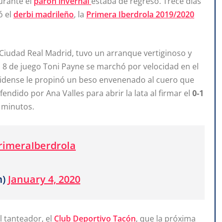
urante el
parón invernal
estaba de regreso. Trece días
ó el
derbi madrileño
, la
Primera Iberdrola 2019/2020
Ciudad Real Madrid, tuvo un arranque vertiginoso y
o 8 de juego Toni Payne se marchó por velocidad en el
unidense le propinó un beso envenenado al cuero que
endido por Ana Valles para abrir la lata al firmar el
0-1
 minutos.
rimeraIberdrola
m)
January 4, 2020
l tanteador, el
Club Deportivo Tacón
, que la próxima