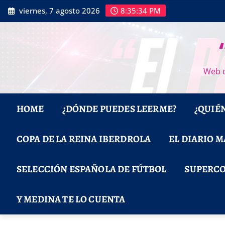
Saltar
viernes, 7 agosto 2026
8:35:35 PM
al
contenido
Web d
HOME
¿DÓNDE PUEDES LEERME?
¿QUIÉ
COPA DE LA REINA IBERDROLA
EL DIARIO 
SELECCIÓN ESPAÑOLA DE FÚTBOL
SUPERCO
Y MEDINA TE LO CUENTA