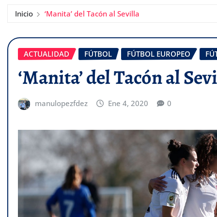
Inicio
‘Manita’ del Tacón al Sevilla
ACTUALIDAD
FÚTBOL
FÚTBOL EUROPEO
FÚ
‘Manita’ del Tacón al Sevi
manulopezfdez
Ene 4, 2020
0