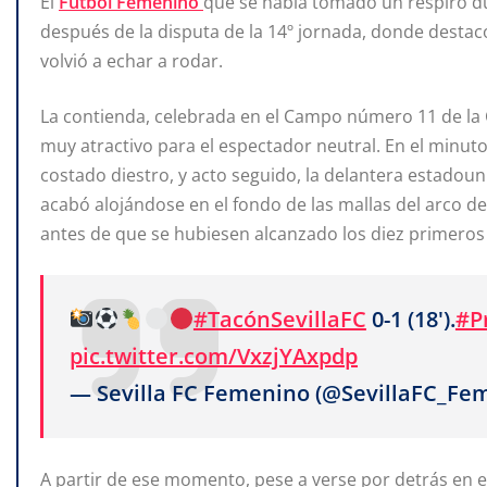
El
Fútbol Femenino
que se había tomado un respiro d
después de la disputa de la 14º jornada, donde destac
volvió a echar a rodar.
La contienda, celebrada en el Campo número 11 de la 
muy atractivo para el espectador neutral. En el minut
costado diestro, y acto seguido, la delantera estado
acabó alojándose en el fondo de las mallas del arco def
antes de que se hubiesen alcanzado los diez primeros
#TacónSevillaFC
0-1 (18').
#P
pic.twitter.com/VxzjYAxpdp
— Sevilla FC Femenino (@SevillaFC_Fe
A partir de ese momento, pese a verse por detrás en e