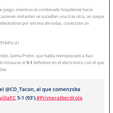
 de juego, mientras el combinado hispalense hacía
casiones visitantes se sucedían una tras otra, un saque
, elevándose por encima de todas, conectase un
89184?s=21
artido, Gema Prieto, que había reemplazado a Kaci
al instaurar el
5-1
definitivo en el electrónico con el que
bas.
 del @CD_Tacon, al que comenzsba
illaFC
5-1 (93').
#PrimeraIberdrola