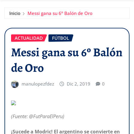
Inicio
Messi gana su 6º Balón de Oro
ACTUALIDAD
FÚTBOL
Messi gana su 6º Balón
de Oro
manulopezfdez
Dic 2, 2019
0
(Fuente: @FutParaElPeru)
¡Sucede a Modric! El argentino se convierte en