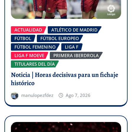
ACTUALIDAD
ATLÉTICO DE MADRID
FÚTBOL
FÚTBOL EUROPEO
FÚTBOL FEMENINO
LIGA F
LIGA F MOEVE
PRIMERA IBERDROLA
TITULARES DEL DÍA
Noticia | Horas decisivas para un fichaje
histórico
manulopezfdez
Ago 7, 2026