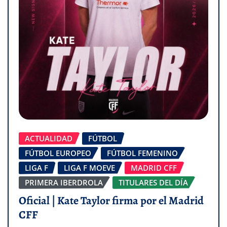
ACTUALIDAD
FÚTBOL
FÚTBOL EUROPEO
FÚTBOL FEMENINO
LIGA F
LIGA F MOEVE
MADRID CFF
PRIMERA IBERDROLA
TITULARES DEL DÍA
Oficial | Kate Taylor firma por el Madrid
CFF