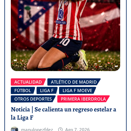
ACTUALIDAD
ATLÉTICO DE MADRID
FÚTBOL
LIGA F
LIGA F MOEVE
OTROS DEPORTES
PRIMERA IBERDROLA
Noticia | Se calienta un regreso estelar a
la Liga F
manulopezfdez
Ago 7, 2026