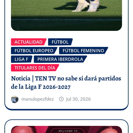
ACTUALIDAD
FÚTBOL
FÚTBOL EUROPEO
FÚTBOL FEMENINO
LIGA F
PRIMERA IBERDROLA
TITULARES DEL DÍA
Noticia | TEN TV no sabe si dará partidos
de la Liga F 2026-2027
manulopezfdez
Jul 30, 2026