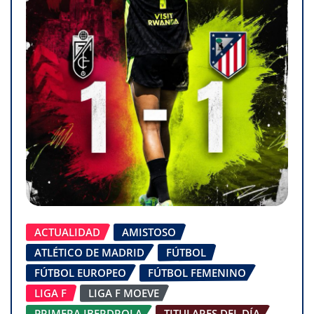
ACTUALIDAD
AMISTOSO
ATLÉTICO DE MADRID
FÚTBOL
FÚTBOL EUROPEO
FÚTBOL FEMENINO
LIGA F
LIGA F MOEVE
PRIMERA IBERDROLA
TITULARES DEL DÍA