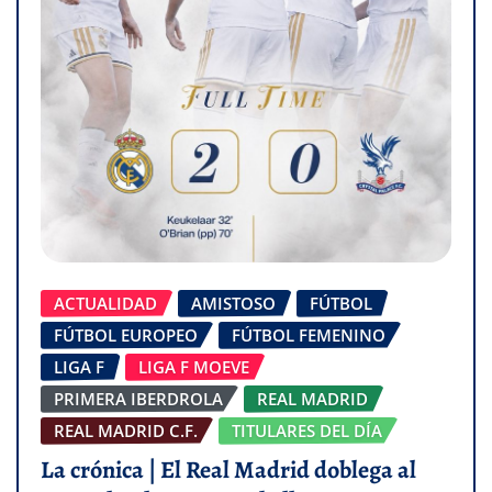
ACTUALIDAD
AMISTOSO
FÚTBOL
FÚTBOL EUROPEO
FÚTBOL FEMENINO
LIGA F
LIGA F MOEVE
PRIMERA IBERDROLA
REAL MADRID
REAL MADRID C.F.
TITULARES DEL DÍA
La crónica | El Real Madrid doblega al