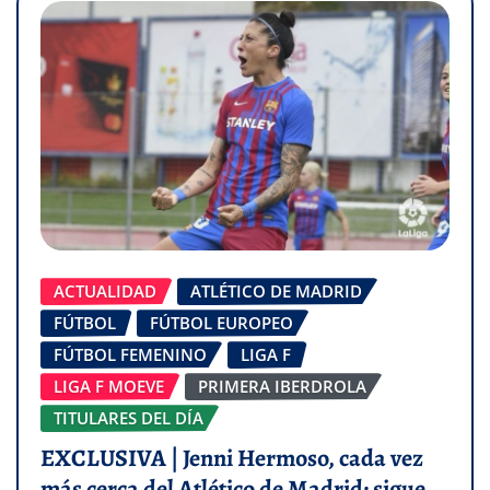
ACTUALIDAD
ATLÉTICO DE MADRID
FÚTBOL
FÚTBOL EUROPEO
FÚTBOL FEMENINO
LIGA F
LIGA F MOEVE
PRIMERA IBERDROLA
TITULARES DEL DÍA
EXCLUSIVA | Jenni Hermoso, cada vez
más cerca del Atlético de Madrid: sigue