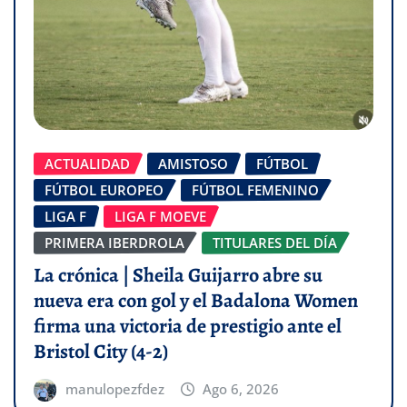
ACTUALIDAD
AMISTOSO
FÚTBOL
FÚTBOL EUROPEO
FÚTBOL FEMENINO
LIGA F
LIGA F MOEVE
PRIMERA IBERDROLA
TITULARES DEL DÍA
La crónica | Sheila Guijarro abre su
nueva era con gol y el Badalona Women
firma una victoria de prestigio ante el
Bristol City (4-2)
manulopezfdez
Ago 6, 2026