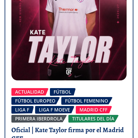
ACTUALIDAD
FÚTBOL
FÚTBOL EUROPEO
FÚTBOL FEMENINO
LIGA F
LIGA F MOEVE
MADRID CFF
PRIMERA IBERDROLA
TITULARES DEL DÍA
Oficial | Kate Taylor firma por el Madrid