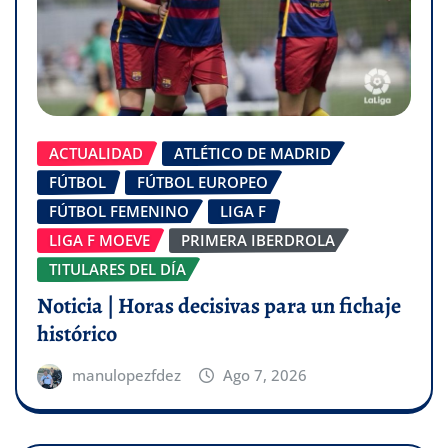
ACTUALIDAD
ATLÉTICO DE MADRID
FÚTBOL
FÚTBOL EUROPEO
FÚTBOL FEMENINO
LIGA F
LIGA F MOEVE
PRIMERA IBERDROLA
TITULARES DEL DÍA
Noticia | Horas decisivas para un fichaje
histórico
manulopezfdez
Ago 7, 2026