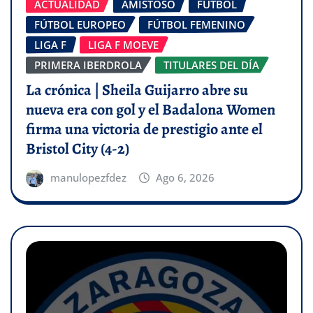
ACTUALIDAD
AMISTOSO
FÚTBOL
FÚTBOL EUROPEO
FÚTBOL FEMENINO
LIGA F
LIGA F MOEVE
PRIMERA IBERDROLA
TITULARES DEL DÍA
La crónica | Sheila Guijarro abre su
nueva era con gol y el Badalona Women
firma una victoria de prestigio ante el
Bristol City (4-2)
manulopezfdez
Ago 6, 2026