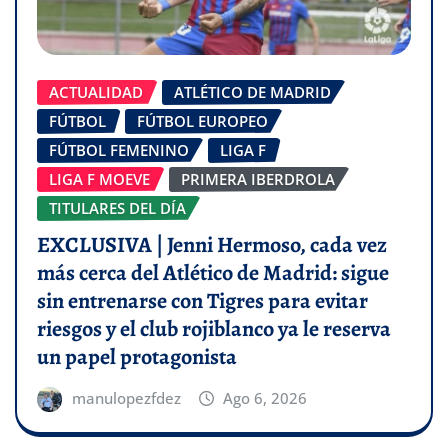
ACTUALIDAD
ATLÉTICO DE MADRID
FÚTBOL
FÚTBOL EUROPEO
FÚTBOL FEMENINO
LIGA F
LIGA F MOEVE
PRIMERA IBERDROLA
TITULARES DEL DÍA
EXCLUSIVA | Jenni Hermoso, cada vez
más cerca del Atlético de Madrid: sigue
sin entrenarse con Tigres para evitar
riesgos y el club rojiblanco ya le reserva
un papel protagonista
manulopezfdez
Ago 6, 2026