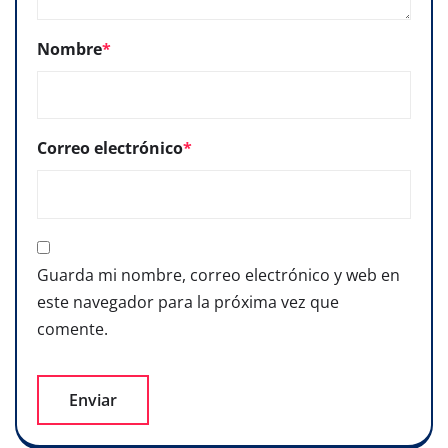
Nombre
*
Correo electrónico
*
Guarda mi nombre, correo electrónico y web en
este navegador para la próxima vez que
comente.