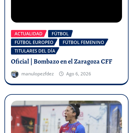
ACTUALIDAD
FÚTBOL
FÚTBOL EUROPEO
FÚTBOL FEMENINO
TITULARES DEL DÍA
Oficial | Bombazo en el Zaragoza CFF
manulopezfdez
Ago 6, 2026