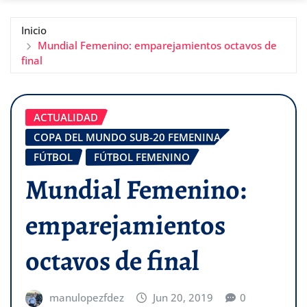
Inicio
Mundial Femenino: emparejamientos octavos de
final
ACTUALIDAD
COPA DEL MUNDO SUB-20 FEMENINA
FÚTBOL
FÚTBOL FEMENINO
Mundial Femenino:
emparejamientos
octavos de final
manulopezfdez
Jun 20, 2019
0