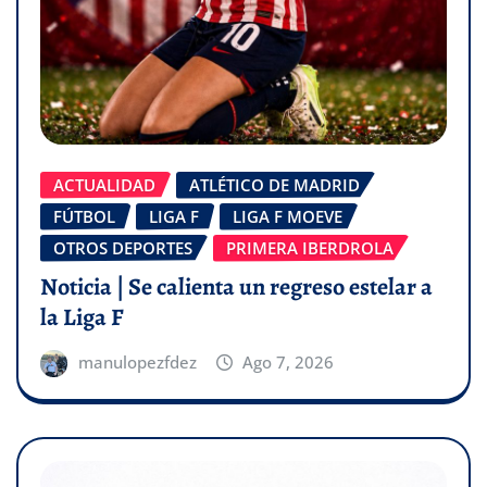
ACTUALIDAD
ATLÉTICO DE MADRID
FÚTBOL
LIGA F
LIGA F MOEVE
OTROS DEPORTES
PRIMERA IBERDROLA
Noticia | Se calienta un regreso estelar a
la Liga F
manulopezfdez
Ago 7, 2026