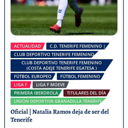
ACTUALIDAD
C.D. TENERIFE FEMENINO |
CLUB DEPORTIVO TENERIFE FEMENINO
CLUB DEPORTIVO TENERIFE FEMENINO
(COSTA ADEJE TENERIFE EGATESA )
FÚTBOL EUROPEO
FÚTBOL FEMENINO
LIGA F
LIGA F MOEVE
PRIMERA IBERDROLA
TITULARES DEL DÍA
UNIÓN DEPORTIVA GRANADILLA TENERIFE
Oficial | Natalia Ramos deja de ser del
Tenerife