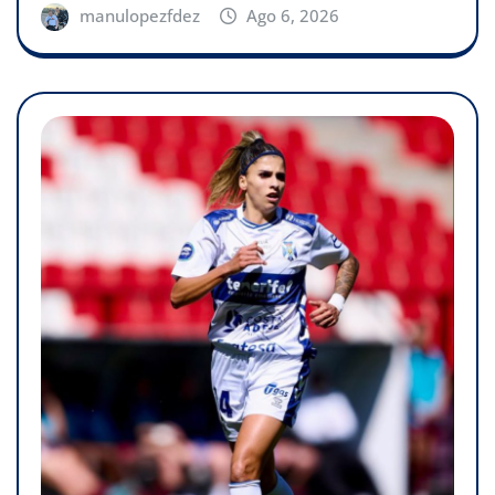
manulopezfdez
Ago 6, 2026