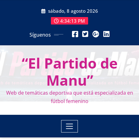
Saltar
sábado, 8 agosto 2026
al
contenido
4:34:15 PM
Síguenos
“El Partido de
Manu”
Web de temáticas deportiva que está especializada en
fútbol femenino