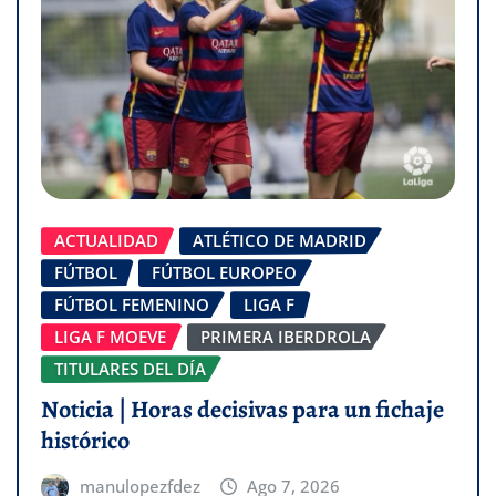
ACTUALIDAD
ATLÉTICO DE MADRID
FÚTBOL
FÚTBOL EUROPEO
FÚTBOL FEMENINO
LIGA F
LIGA F MOEVE
PRIMERA IBERDROLA
TITULARES DEL DÍA
Noticia | Horas decisivas para un fichaje
histórico
manulopezfdez
Ago 7, 2026