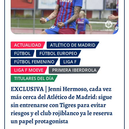
ACTUALIDAD
ATLÉTICO DE MADRID
FÚTBOL
FÚTBOL EUROPEO
FÚTBOL FEMENINO
LIGA F
LIGA F MOEVE
PRIMERA IBERDROLA
TITULARES DEL DÍA
EXCLUSIVA | Jenni Hermoso, cada vez
más cerca del Atlético de Madrid: sigue
sin entrenarse con Tigres para evitar
riesgos y el club rojiblanco ya le reserva
un papel protagonista