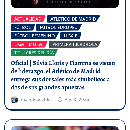
ACTUALIDAD
ATLÉTICO DE MADRID
FÚTBOL
FÚTBOL EUROPEO
FÚTBOL FEMENINO
LIGA F
LIGA F MOEVE
PRIMERA IBERDROLA
TITULARES DEL DÍA
Oficial | Silvia Lloris y Fiamma se visten
de liderazgo: el Atlético de Madrid
entrega sus dorsales más simbólicos a
dos de sus grandes apuestas
manulopezfdez
Ago 3, 2026