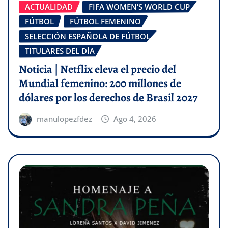
ACTUALIDAD
FIFA WOMEN’S WORLD CUP
FÚTBOL
FÚTBOL FEMENINO
SELECCIÓN ESPAÑOLA DE FÚTBOL
TITULARES DEL DÍA
Noticia | Netflix eleva el precio del
Mundial femenino: 200 millones de
dólares por los derechos de Brasil 2027
manulopezfdez
Ago 4, 2026