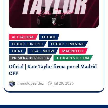
ACTUALIDAD
FÚTBOL
FÚTBOL EUROPEO
FÚTBOL FEMENINO
LIGA F
LIGA F MOEVE
MADRID CFF
PRIMERA IBERDROLA
TITULARES DEL DÍA
Oficial | Kate Taylor firma por el Madrid
CFF
manulopezfdez
Jul 29, 2026