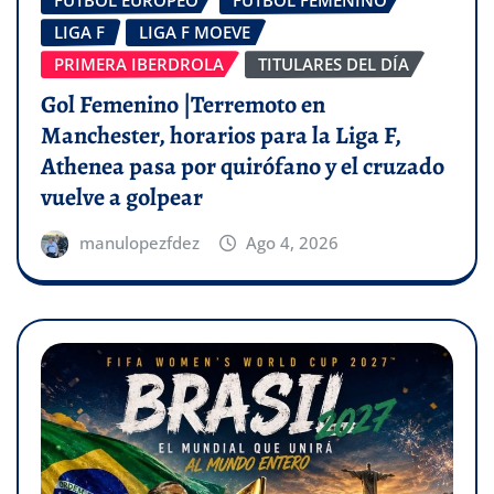
FÚTBOL EUROPEO
FÚTBOL FEMENINO
LIGA F
LIGA F MOEVE
PRIMERA IBERDROLA
TITULARES DEL DÍA
Gol Femenino |Terremoto en
Manchester, horarios para la Liga F,
Athenea pasa por quirófano y el cruzado
vuelve a golpear
manulopezfdez
Ago 4, 2026