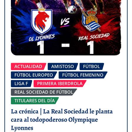
ACTUALIDAD
AMISTOSO
FÚTBOL
FÚTBOL EUROPEO
FÚTBOL FEMENINO
LIGA F
PRIMERA IBERDROLA
REAL SOCIEDAD DE FÚTBOL
TITULARES DEL DÍA
La crónica | La Real Sociedad le planta
cara al todopoderoso Olympique
Lyonnes