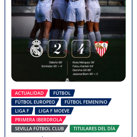
ACTUALIDAD
FÚTBOL
FÚTBOL EUROPEO
FÚTBOL FEMENINO
LIGA F
LIGA F MOEVE
PRIMERA IBERDROLA
SEVILLA FÚTBOL CLUB
TITULARES DEL DÍA