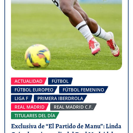
ACTUALIDAD
FÚTBOL
FÚTBOL EUROPEO
FÚTBOL FEMENINO
LIGA F
PRIMERA IBERDROLA
REAL MADRID
REAL MADRID C.F.
TITULARES DEL DÍA
Exclusiva de “El Partido de Manu”: Linda