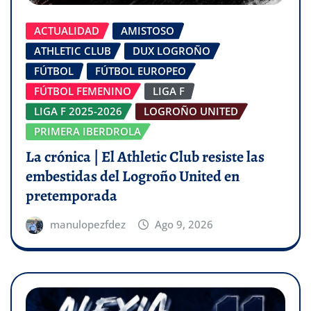
ACTUALIDAD
AMISTOSO
ATHLETIC CLUB
DUX LOGROÑO
FÚTBOL
FÚTBOL EUROPEO
FÚTBOL FEMENINO
LIGA F
LIGA F 2025-2026
LOGROÑO UNITED
PRIMERA IBERDROLA
La crónica | El Athletic Club resiste las
embestidas del Logroño United en
pretemporada
manulopezfdez
Ago 9, 2026