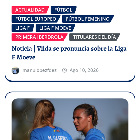
ACTUALIDAD
FÚTBOL
FÚTBOL EUROPEO
FÚTBOL FEMENINO
LIGA F
LIGA F MOEVE
PRIMERA IBERDROLA
TITULARES DEL DÍA
Noticia | Vilda se pronuncia sobre la Liga
F Moeve
manulopezfdez
Ago 10, 2026