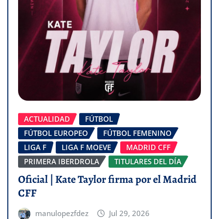
ACTUALIDAD
FÚTBOL
FÚTBOL EUROPEO
FÚTBOL FEMENINO
LIGA F
LIGA F MOEVE
MADRID CFF
PRIMERA IBERDROLA
TITULARES DEL DÍA
Oficial | Kate Taylor firma por el Madrid
CFF
manulopezfdez
Jul 29, 2026