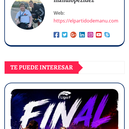
manulopezfdez
Web:
https://elpartidodemanu.com
TE PUEDE INTERESAR