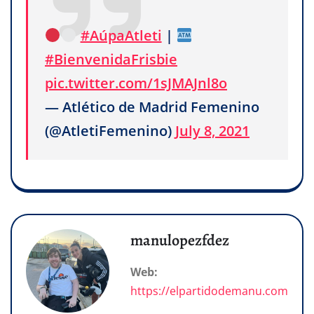
#AúpaAtleti
|
#BienvenidaFrisbie
pic.twitter.com/1sJMAJnl8o
— Atlético de Madrid Femenino
(@AtletiFemenino)
July 8, 2021
manulopezfdez
Web:
https://elpartidodemanu.com