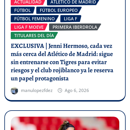
ACTUALIDAD
ATLÉTICO DE MADRID
FÚTBOL
FÚTBOL EUROPEO
FÚTBOL FEMENINO
LIGA F
LIGA F MOEVE
PRIMERA IBERDROLA
TITULARES DEL DÍA
EXCLUSIVA | Jenni Hermoso, cada vez
más cerca del Atlético de Madrid: sigue
sin entrenarse con Tigres para evitar
riesgos y el club rojiblanco ya le reserva
un papel protagonista
manulopezfdez
Ago 6, 2026