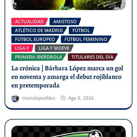
ACTUALIDAD
AMISTOSO
ATLÉTICO DE MADRID
FÚTBOL
FÚTBOL EUROPEO
FÚTBOL FEMENINO
LIGA F
LIGA F MOEVE
PRIMERA IBERDROLA
TITULARES DEL DÍA
La crónica | Bárbara López marca un gol
en noventa y amarga el debut rojiblanco
en pretemporada
manulopezfdez
Ago 5, 2026