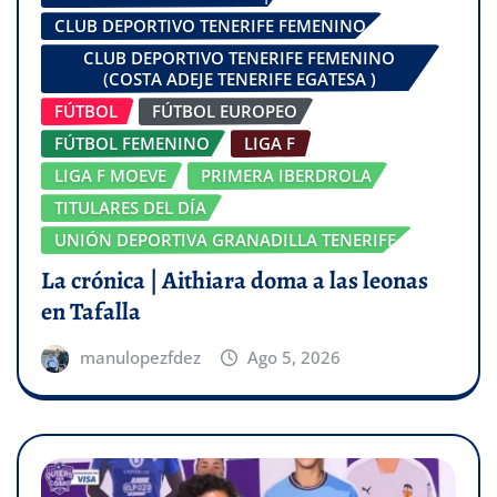
CLUB DEPORTIVO TENERIFE FEMENINO
CLUB DEPORTIVO TENERIFE FEMENINO
(COSTA ADEJE TENERIFE EGATESA )
FÚTBOL
FÚTBOL EUROPEO
FÚTBOL FEMENINO
LIGA F
LIGA F MOEVE
PRIMERA IBERDROLA
TITULARES DEL DÍA
UNIÓN DEPORTIVA GRANADILLA TENERIFE
La crónica | Aithiara doma a las leonas
en Tafalla
manulopezfdez
Ago 5, 2026