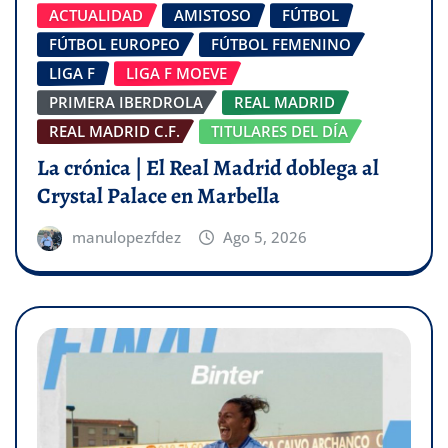
ACTUALIDAD
AMISTOSO
FÚTBOL
FÚTBOL EUROPEO
FÚTBOL FEMENINO
LIGA F
LIGA F MOEVE
PRIMERA IBERDROLA
REAL MADRID
REAL MADRID C.F.
TITULARES DEL DÍA
La crónica | El Real Madrid doblega al
Crystal Palace en Marbella
manulopezfdez
Ago 5, 2026