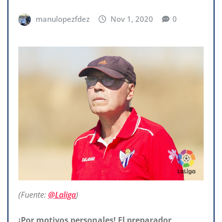
manulopezfdez
Nov 1, 2020
0
(Fuente:
@Laliga
)
¡Por motivos personales! El preparador