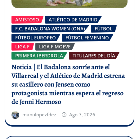
AMISTOSO
ATLÉTICO DE MADRID
F.C. BADALONA WOMEN (ONA)
FÚTBOL
FÚTBOL EUROPEO
FÚTBOL FEMENINO
LIGA F
LIGA F MOEVE
PRIMERA IBERDROLA
TITULARES DEL DÍA
Noticia | El Badalona sonríe ante el
Villarreal y el Atlético de Madrid estrena
su casillero con Jensen como
protagonista mientras espera el regreso
de Jenni Hermoso
manulopezfdez
Ago 7, 2026