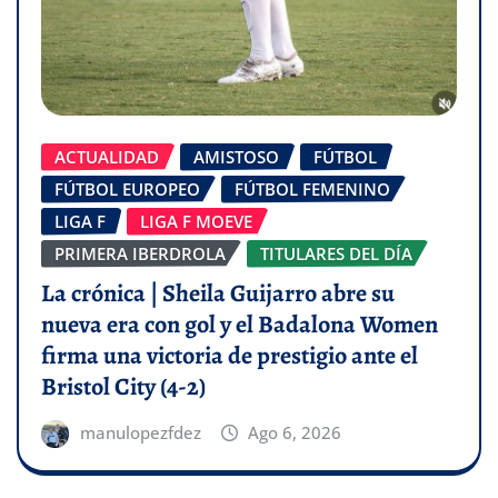
ACTUALIDAD
AMISTOSO
FÚTBOL
FÚTBOL EUROPEO
FÚTBOL FEMENINO
LIGA F
LIGA F MOEVE
PRIMERA IBERDROLA
TITULARES DEL DÍA
La crónica | Sheila Guijarro abre su
nueva era con gol y el Badalona Women
firma una victoria de prestigio ante el
Bristol City (4-2)
manulopezfdez
Ago 6, 2026