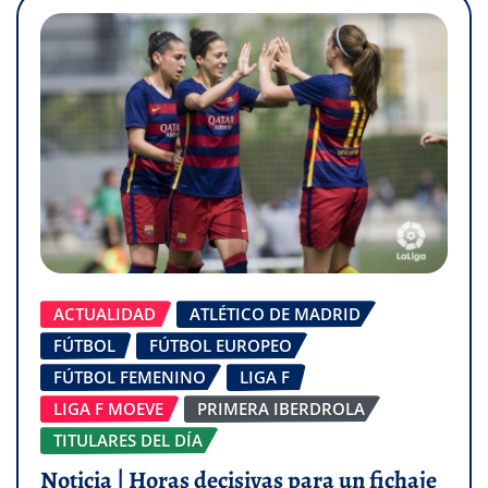
ACTUALIDAD
ATLÉTICO DE MADRID
FÚTBOL
FÚTBOL EUROPEO
FÚTBOL FEMENINO
LIGA F
LIGA F MOEVE
PRIMERA IBERDROLA
TITULARES DEL DÍA
Noticia | Horas decisivas para un fichaje