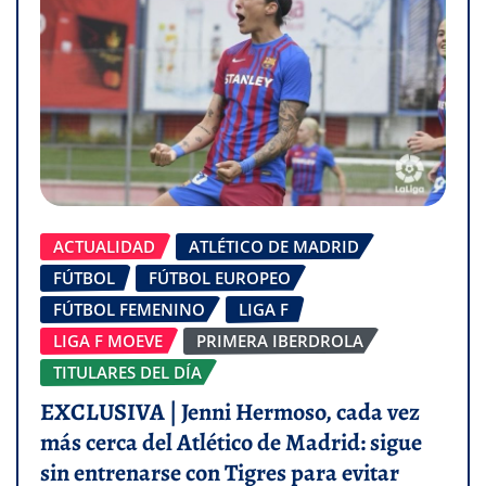
ACTUALIDAD
ATLÉTICO DE MADRID
FÚTBOL
FÚTBOL EUROPEO
FÚTBOL FEMENINO
LIGA F
LIGA F MOEVE
PRIMERA IBERDROLA
TITULARES DEL DÍA
EXCLUSIVA | Jenni Hermoso, cada vez
más cerca del Atlético de Madrid: sigue
sin entrenarse con Tigres para evitar