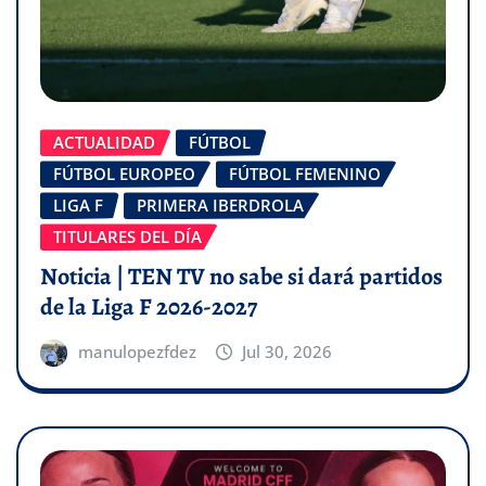
ACTUALIDAD
FÚTBOL
FÚTBOL EUROPEO
FÚTBOL FEMENINO
LIGA F
PRIMERA IBERDROLA
TITULARES DEL DÍA
Noticia | TEN TV no sabe si dará partidos
de la Liga F 2026-2027
manulopezfdez
Jul 30, 2026