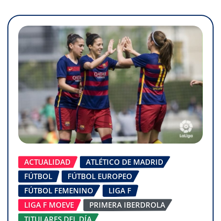
ACTUALIDAD
ATLÉTICO DE MADRID
FÚTBOL
FÚTBOL EUROPEO
FÚTBOL FEMENINO
LIGA F
LIGA F MOEVE
PRIMERA IBERDROLA
TITULARES DEL DÍA