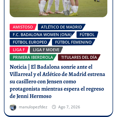
AMISTOSO
ATLÉTICO DE MADRID
F.C. BADALONA WOMEN (ONA)
FÚTBOL
FÚTBOL EUROPEO
FÚTBOL FEMENINO
LIGA F
LIGA F MOEVE
PRIMERA IBERDROLA
TITULARES DEL DÍA
Noticia | El Badalona sonríe ante el
Villarreal y el Atlético de Madrid estrena
su casillero con Jensen como
protagonista mientras espera el regreso
de Jenni Hermoso
manulopezfdez
Ago 7, 2026