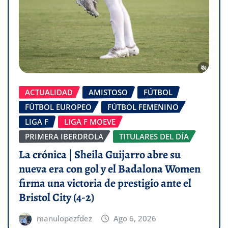
ACTUALIDAD
AMISTOSO
FÚTBOL
FÚTBOL EUROPEO
FÚTBOL FEMENINO
LIGA F
LIGA F MOEVE
PRIMERA IBERDROLA
TITULARES DEL DÍA
La crónica | Sheila Guijarro abre su
nueva era con gol y el Badalona Women
firma una victoria de prestigio ante el
Bristol City (4-2)
manulopezfdez
Ago 6, 2026