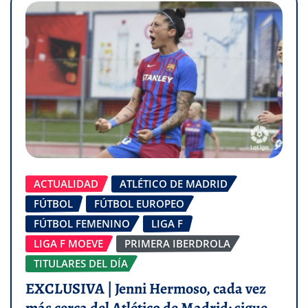
ACTUALIDAD
ATLÉTICO DE MADRID
FÚTBOL
FÚTBOL EUROPEO
FÚTBOL FEMENINO
LIGA F
LIGA F MOEVE
PRIMERA IBERDROLA
TITULARES DEL DÍA
EXCLUSIVA | Jenni Hermoso, cada vez
más cerca del Atlético de Madrid: sigue