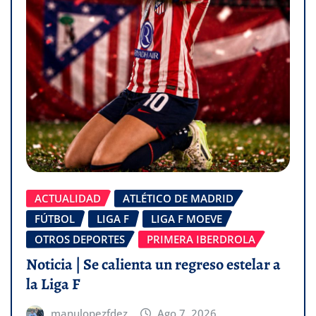
ACTUALIDAD
ATLÉTICO DE MADRID
FÚTBOL
LIGA F
LIGA F MOEVE
OTROS DEPORTES
PRIMERA IBERDROLA
Noticia | Se calienta un regreso estelar a
la Liga F
manulopezfdez
Ago 7, 2026