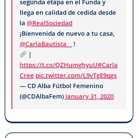
segunda etapa en el Funda y
llega en calidad de cedida desde
la
@RealSociedad
¡Bienvenida de nuevo a tu casa,
@CarlaBautista__
!
|
https://t.co/QZHumghyuU
#Carla
Cree
pic.twitter.com/L9vTgE9qgs
— CD Alba Fútbol Femenino
(@CDAlbaFem)
January 31, 2020