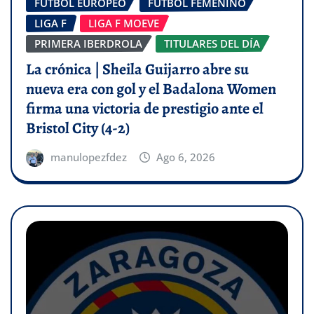
FÚTBOL EUROPEO
FÚTBOL FEMENINO
LIGA F
LIGA F MOEVE
PRIMERA IBERDROLA
TITULARES DEL DÍA
La crónica | Sheila Guijarro abre su
nueva era con gol y el Badalona Women
firma una victoria de prestigio ante el
Bristol City (4-2)
manulopezfdez
Ago 6, 2026