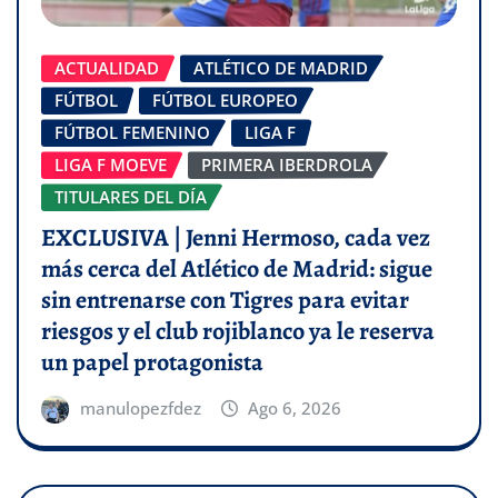
ACTUALIDAD
ATLÉTICO DE MADRID
FÚTBOL
FÚTBOL EUROPEO
FÚTBOL FEMENINO
LIGA F
LIGA F MOEVE
PRIMERA IBERDROLA
TITULARES DEL DÍA
EXCLUSIVA | Jenni Hermoso, cada vez
más cerca del Atlético de Madrid: sigue
sin entrenarse con Tigres para evitar
riesgos y el club rojiblanco ya le reserva
un papel protagonista
manulopezfdez
Ago 6, 2026