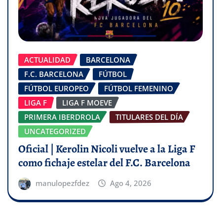
ACTUALIDAD
BARCELONA
F.C. BARCELONA
FÚTBOL
FÚTBOL EUROPEO
FÚTBOL FEMENINO
LIGA F
LIGA F MOEVE
PRIMERA IBERDROLA
TITULARES DEL DÍA
UNCATEGORIZED
Oficial | Kerolin Nicoli vuelve a la Liga F
como fichaje estelar del F.C. Barcelona
manulopezfdez
Ago 4, 2026