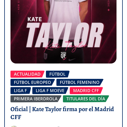
ACTUALIDAD
FÚTBOL
FÚTBOL EUROPEO
FÚTBOL FEMENINO
LIGA F
LIGA F MOEVE
MADRID CFF
PRIMERA IBERDROLA
TITULARES DEL DÍA
Oficial | Kate Taylor firma por el Madrid
CFF