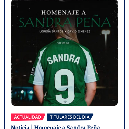
ACTUALIDAD
TITULARES DEL DÍA
Noticia | Homenaje a Sandra Peña