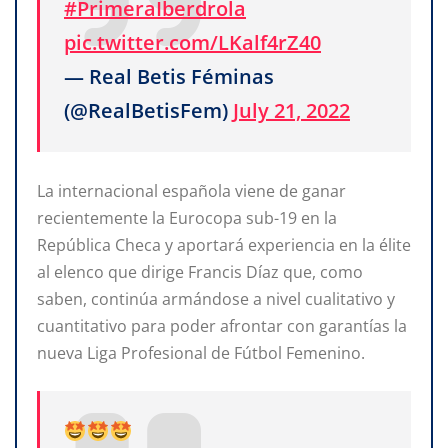
#PrimeraIberdrola
pic.twitter.com/LKalf4rZ40
— Real Betis Féminas
(@RealBetisFem)
July 21, 2022
La internacional española viene de ganar
recientemente la Eurocopa sub-19 en la
República Checa y aportará experiencia en la élite
al elenco que dirige Francis Díaz que, como
saben, continúa armándose a nivel cualitativo y
cuantitativo para poder afrontar con garantías la
nueva Liga Profesional de Fútbol Femenino.