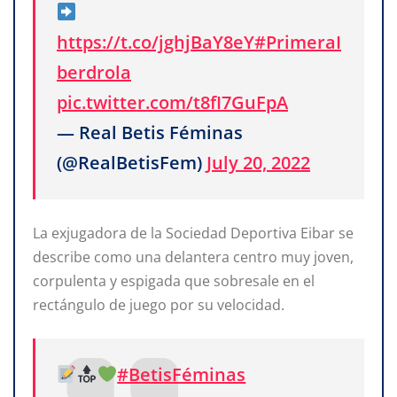
https://t.co/jghjBaY8eY
#PrimeraI
berdrola
pic.twitter.com/t8fI7GuFpA
— Real Betis Féminas
(@RealBetisFem)
July 20, 2022
La exjugadora de la Sociedad Deportiva Eibar se
describe como una delantera centro muy joven,
corpulenta y espigada que sobresale en el
rectángulo de juego por su velocidad.
#BetisFéminas