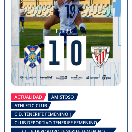
ACTUALIDAD
AMISTOSO
ATHLETIC CLUB
C.D. TENERIFE FEMENINO |
CLUB DEPORTIVO TENERIFE FEMENINO
CLUB DEPORTIVO TENERIFE FEMENINO