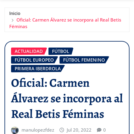
Inicio
Oficial: Carmen Álvarez se incorpora al Real Betis
Féminas
ACTUALIDAD
FÚTBOL
FÚTBOL EUROPEO
FÚTBOL FEMENINO
PRIMERA IBERDROLA
Oficial: Carmen
Álvarez se incorpora al
Real Betis Féminas
manulopezfdez
Jul 20, 2022
0