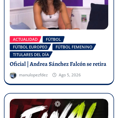
ACTUALIDAD
FÚTBOL
FÚTBOL EUROPEO
FÚTBOL FEMENINO
TITULARES DEL DÍA
Oficial | Andrea Sánchez Falcón se retira
manulopezfdez
Ago 5, 2026