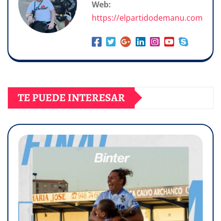
Web:
https://elpartidodemanu.com
TE PUEDE INTERESAR