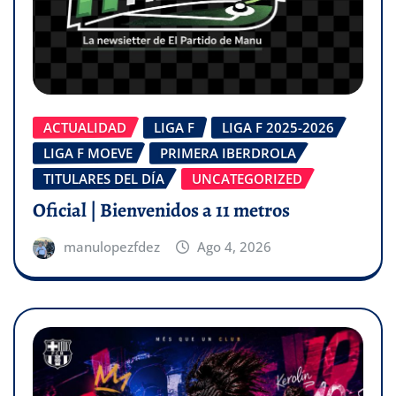
ACTUALIDAD
LIGA F
LIGA F 2025-2026
LIGA F MOEVE
PRIMERA IBERDROLA
TITULARES DEL DÍA
UNCATEGORIZED
Oficial | Bienvenidos a 11 metros
manulopezfdez
Ago 4, 2026