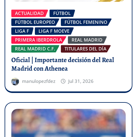
ACTUALIDAD
FÚTBOL
FÚTBOL EUROPEO
FÚTBOL FEMENINO
LIGA F
LIGA F MOEVE
PRIMERA IBERDROLA
REAL MADRID
REAL MADRID C.F.
TITULARES DEL DÍA
Oficial | Importante decisión del Real
Madrid con Athenea
manulopezfdez
Jul 31, 2026