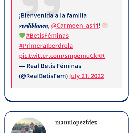
¡Bienvenida a la familia
𝒗𝒆𝒓𝒅𝒊𝒃𝒍𝒂𝒏𝒄𝒂,
@Carmeen_as11
!
#BetisFéminas
#PrimeraIberdrola
pic.twitter.com/smpemuCkRR
— Real Betis Féminas
(@RealBetisFem)
July 21, 2022
manulopezfdez