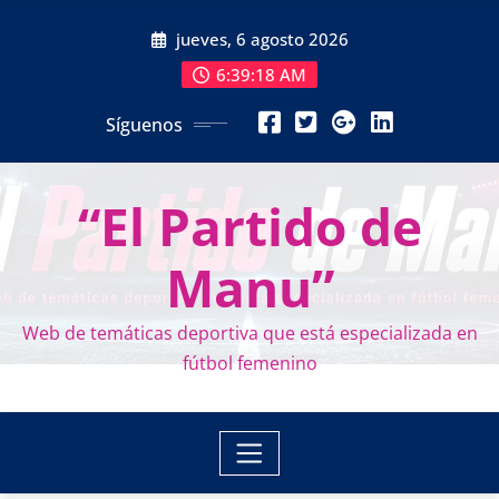
Saltar
jueves, 6 agosto 2026
al
contenido
6:39:20 AM
Síguenos
“El Partido de
Manu”
Web de temáticas deportiva que está especializada en
fútbol femenino