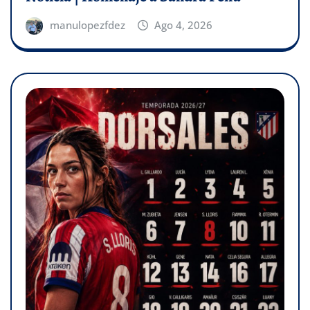
manulopezfdez
Ago 4, 2026