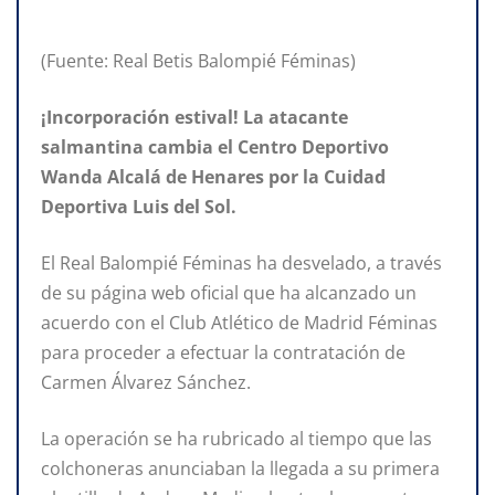
(Fuente: Real Betis Balompié Féminas)
¡Incorporación estival! La atacante
salmantina cambia el Centro Deportivo
Wanda Alcalá de Henares por la Cuidad
Deportiva Luis del Sol.
El Real Balompié Féminas ha desvelado, a través
de su página web oficial que ha alcanzado un
acuerdo con el Club Atlético de Madrid Féminas
para proceder a efectuar la contratación de
Carmen Álvarez Sánchez.
La operación se ha rubricado al tiempo que las
colchoneras anunciaban la llegada a su primera