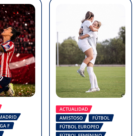
ACTUALIDAD
 MADRID
AMISTOSO
FÚTBOL
IGA F
FÚTBOL EUROPEO
FÚTBOL FEMENINO