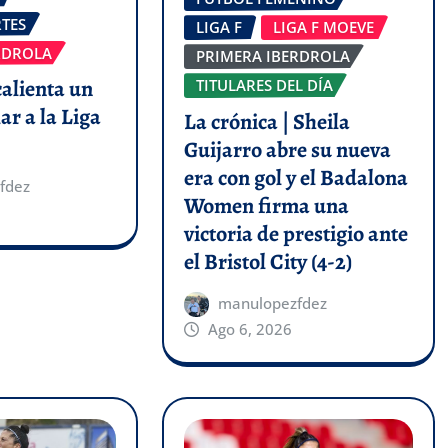
TES
LIGA F
LIGA F MOEVE
RDROLA
PRIMERA IBERDROLA
calienta un
TITULARES DEL DÍA
ar a la Liga
La crónica | Sheila
Guijarro abre su nueva
era con gol y el Badalona
fdez
Women firma una
victoria de prestigio ante
el Bristol City (4-2)
manulopezfdez
Ago 6, 2026