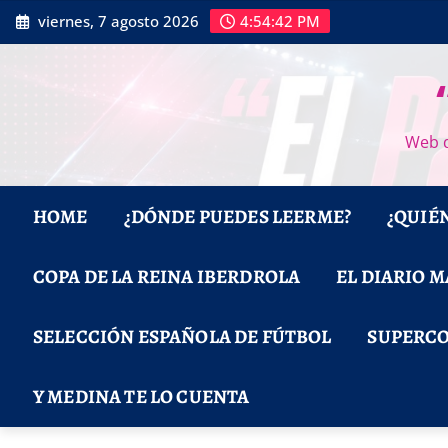
Saltar
viernes, 7 agosto 2026
4:54:43 PM
al
contenido
Web d
HOME
¿DÓNDE PUEDES LEERME?
¿QUIÉ
COPA DE LA REINA IBERDROLA
EL DIARIO 
SELECCIÓN ESPAÑOLA DE FÚTBOL
SUPERCO
Y MEDINA TE LO CUENTA