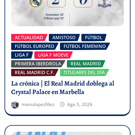
ACTUALIDAD
AMISTOSO
FÚTBOL
FÚTBOL EUROPEO
FÚTBOL FEMENINO
LIGA F
LIGA F MOEVE
PRIMERA IBERDROLA
REAL MADRID
REAL MADRID C.F.
TITULARES DEL DÍA
La crónica | El Real Madrid doblega al
Crystal Palace en Marbella
manulopezfdez
Ago 5, 2026