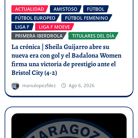
ACTUALIDAD
AMISTOSO
FÚTBOL
FÚTBOL EUROPEO
FÚTBOL FEMENINO
LIGA F
LIGA F MOEVE
PRIMERA IBERDROLA
TITULARES DEL DÍA
La crónica | Sheila Guijarro abre su
nueva era con gol y el Badalona Women
firma una victoria de prestigio ante el
Bristol City (4-2)
manulopezfdez
Ago 6, 2026