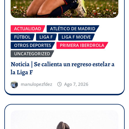
ACTUALIDAD
ATLÉTICO DE MADRID
FÚTBOL
LIGA F
LIGA F MOEVE
OTROS DEPORTES
PRIMERA IBERDROLA
UNCATEGORIZED
Noticia | Se calienta un regreso estelar a
la Liga F
manulopezfdez
Ago 7, 2026