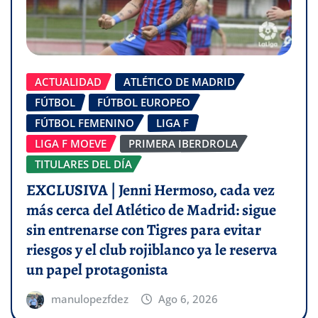
ACTUALIDAD
ATLÉTICO DE MADRID
FÚTBOL
FÚTBOL EUROPEO
FÚTBOL FEMENINO
LIGA F
LIGA F MOEVE
PRIMERA IBERDROLA
TITULARES DEL DÍA
EXCLUSIVA | Jenni Hermoso, cada vez
más cerca del Atlético de Madrid: sigue
sin entrenarse con Tigres para evitar
riesgos y el club rojiblanco ya le reserva
un papel protagonista
manulopezfdez
Ago 6, 2026