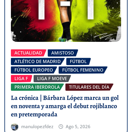
ACTUALIDAD
AMISTOSO
ATLÉTICO DE MADRID
FÚTBOL
FÚTBOL EUROPEO
FÚTBOL FEMENINO
LIGA F
LIGA F MOEVE
PRIMERA IBERDROLA
TITULARES DEL DÍA
La crónica | Bárbara López marca un gol
en noventa y amarga el debut rojiblanco
en pretemporada
manulopezfdez
Ago 5, 2026