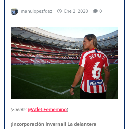
manulopezfdez
Ene 2, 2020
0
(Fuente:
@AtletiFememino
)
¡Incorporación invernal! La delantera