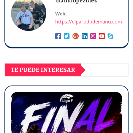
manulopezfdez
Web:
https://elpartidodemanu.com
TE PUEDE INTERESAR