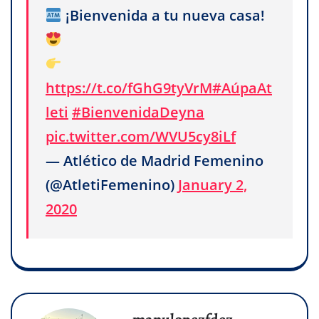
¡Bienvenida a tu nueva casa!
https://t.co/fGhG9tyVrM
#AúpaAt
leti
#BienvenidaDeyna
pic.twitter.com/WVU5cy8iLf
— Atlético de Madrid Femenino
(@AtletiFemenino)
January 2,
2020