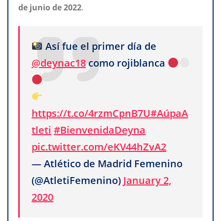
de junio de 2022
.
Así fue el primer día de
@deynac18
como rojiblanca
https://t.co/4rzmCpnB7U
#AúpaA
tleti
#BienvenidaDeyna
pic.twitter.com/eKV44hZvA2
— Atlético de Madrid Femenino
(@AtletiFemenino)
January 2,
2020