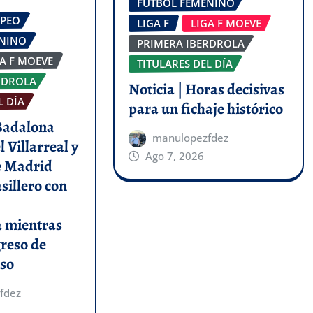
FÚTBOL FEMENINO
OPEO
LIGA F
LIGA F MOEVE
ENINO
PRIMERA IBERDROLA
GA F MOEVE
TITULARES DEL DÍA
RDROLA
Noticia | Horas decisivas
L DÍA
para un fichaje histórico
 Badalona
manulopezfdez
l Villarreal y
Ago 7, 2026
de Madrid
asillero con
a mientras
greso de
so
fdez