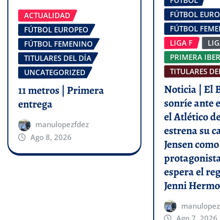
FÚTBOL EUR
ACTUALIDAD
FÚTBOL FEM
FÚTBOL EUROPEO
LIGA F
LI
FÚTBOL FEMENINO
PRIMERA IBE
TITULARES DEL DÍA
TITULARES DE
UNCATEGORIZED
Noticia | El
11 metros | Primera
sonríe ante e
entrega
el Atlético 
manulopezfdez
estrena su c
Ago 8, 2026
Jensen como
protagonist
espera el re
Jenni Hermo
manulopez
Ago 7, 2026