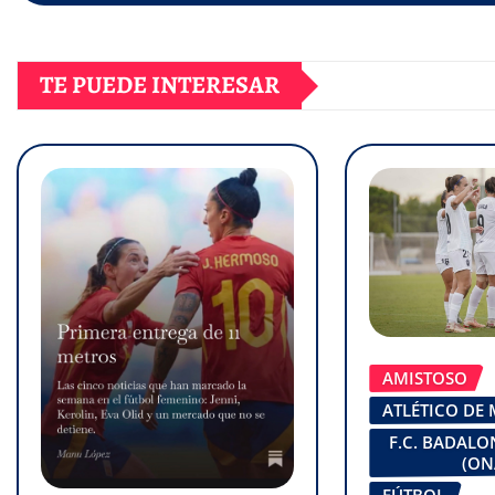
TE PUEDE INTERESAR
AMISTOSO
ATLÉTICO DE
F.C. BADAL
(ON
FÚTBOL