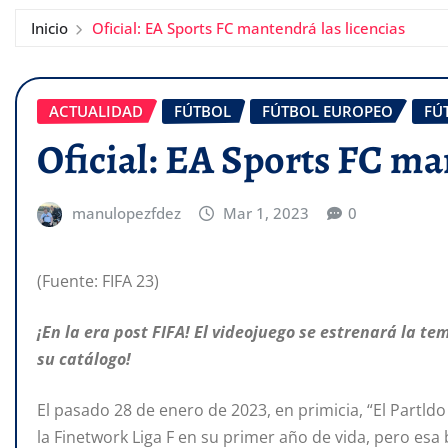
Inicio
Oficial: EA Sports FC mantendrá las licencias
ACTUALIDAD
FÚTBOL
FÚTBOL EUROPEO
FÚ
Oficial: EA Sports FC ma
manulopezfdez
Mar 1, 2023
0
(Fuente: FIFA 23)
¡En la era post FIFA! El videojuego se estrenará la t
su catálogo!
El pasado 28 de enero de 2023, en primicia, “El Partl
la Finetwork Liga F en su primer año de vida, pero esa