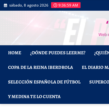
Saltar
sábado, 8 agosto 2026
9:37:00 AM
al
contenido
Web d
HOME
¿DÓNDE PUEDES LEERME?
¿QUIÉ
COPA DE LA REINA IBERDROLA
EL DIARIO 
SELECCIÓN ESPAÑOLA DE FÚTBOL
SUPERCO
Y MEDINA TE LO CUENTA