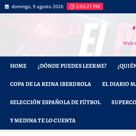
Saltar
domingo, 9 agosto 2026
2:03:28 PM
al
contenido
Web d
HOME
¿DÓNDE PUEDES LEERME?
¿QUIÉ
COPA DE LA REINA IBERDROLA
EL DIARIO 
SELECCIÓN ESPAÑOLA DE FÚTBOL
SUPERCO
Y MEDINA TE LO CUENTA