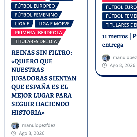
FÚTBOL EUROPEO
FÚTBOL EUR
FÚTBOL FEMENINO
FÚTBOL FEM
LIGA F
LIGA F MOEVE
TITULARES DE
PRIMERA IBERDROLA
11 metros | 
TITULARES DEL DÍA
entrega
REINAS SIN FILTRO:
manulopez
«QUIERO QUE
Ago 8, 2026
NUESTRAS
JUGADORAS SIENTAN
QUE ESPAÑA ES EL
MEJOR LUGAR PARA
SEGUIR HACIENDO
HISTORIA»
manulopezfdez
Ago 8, 2026