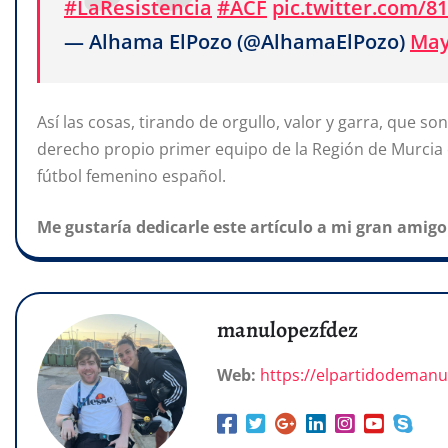
#LaResistencia
#ACF
pic.twitter.com/8
— Alhama ElPozo (@AlhamaElPozo)
May
Así las cosas, tirando de orgullo, valor y garra, que s
derecho propio primer
equipo
de
la
Región de Murcia e
fútbol femenino español.
Me gustaría dedicarle este artículo a mi gran amigo 
manulopezfdez
Web:
https://elpartidodeman