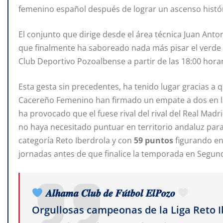
femenino español después de lograr un ascenso histór
El conjunto que dirige desde el área técnica Juan Anto
que finalmente ha saboreado nada más pisar el verde
Club Deportivo Pozoalbense a partir de las 18:00 horar
Esta gesta sin precedentes, ha tenido lugar gracias a 
Cacereño Femenino han firmado un empate a dos en la
ha provocado que el fuese rival del rival del Real Madri
no haya necesitado puntuar en territorio andaluz para
categoría Reto Iberdrola y con
59 puntos
figurando en
jornadas antes de que finalice la temporada en Segund
𝑨𝒍𝒉𝒂𝒎𝒂 𝑪𝒍𝒖𝒃 𝒅𝒆 𝑭𝒖́𝒕𝒃𝒐𝒍 𝑬𝒍𝑷𝒐𝒛𝒐
Orgullosas campeonas de la Liga Reto I