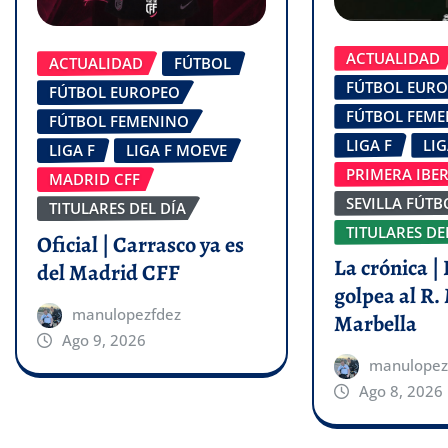
ACTUALIDAD
ACTUALIDAD
FÚTBOL
FÚTBOL EUR
FÚTBOL EUROPEO
FÚTBOL FEM
FÚTBOL FEMENINO
LIGA F
LI
LIGA F
LIGA F MOEVE
PRIMERA IBE
MADRID CFF
SEVILLA FÚTB
TITULARES DEL DÍA
TITULARES DE
Oficial | Carrasco ya es
La crónica | 
del Madrid CFF
golpea al R.
manulopezfdez
Marbella
Ago 9, 2026
manulopez
Ago 8, 2026