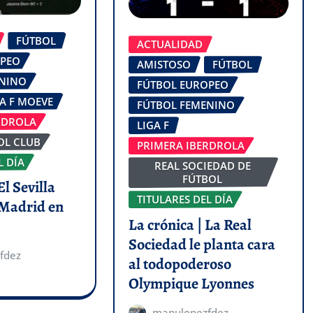
FÚTBOL
ACTUALIDAD
OPEO
AMISTOSO
FÚTBOL
ENINO
FÚTBOL EUROPEO
GA F MOEVE
FÚTBOL FEMENINO
RDROLA
LIGA F
OL CLUB
PRIMERA IBERDROLA
L DÍA
REAL SOCIEDAD DE
FÚTBOL
El Sevilla
TITULARES DEL DÍA
 Madrid en
La crónica | La Real
Sociedad le planta cara
fdez
al todopoderoso
Olympique Lyonnes
manulopezfdez