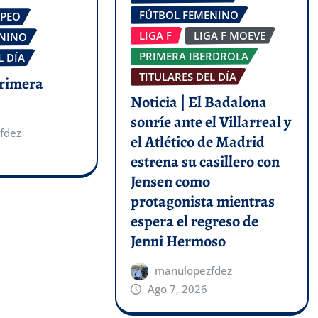
FÚTBOL FEMENINO
OPEO
LIGA F
LIGA F MOEVE
ENINO
PRIMERA IBERDROLA
L DÍA
TITULARES DEL DÍA
Primera
Noticia | El Badalona
sonríe ante el Villarreal y
fdez
el Atlético de Madrid
estrena su casillero con
Jensen como
protagonista mientras
espera el regreso de
Jenni Hermoso
manulopezfdez
Ago 7, 2026