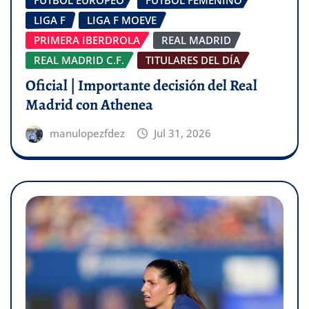
FÚTBOL EUROPEO
FÚTBOL FEMENINO
LIGA F
LIGA F MOEVE
PRIMERA IBERDROLA
REAL MADRID
REAL MADRID C.F.
TITULARES DEL DÍA
Oficial | Importante decisión del Real
Madrid con Athenea
manulopezfdez
Jul 31, 2026