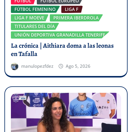
FÚTBOL
FÚTBOL EUROPEO
FÚTBOL FEMENINO
LIGA F
LIGA F MOEVE
PRIMERA IBERDROLA
TITULARES DEL DÍA
UNIÓN DEPORTIVA GRANADILLA TENERIFE
La crónica | Aithiara doma a las leonas
en Tafalla
manulopezfdez
Ago 5, 2026