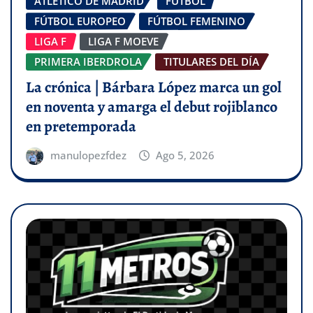
ATLÉTICO DE MADRID
FÚTBOL
FÚTBOL EUROPEO
FÚTBOL FEMENINO
LIGA F
LIGA F MOEVE
PRIMERA IBERDROLA
TITULARES DEL DÍA
La crónica | Bárbara López marca un gol
en noventa y amarga el debut rojiblanco
en pretemporada
manulopezfdez
Ago 5, 2026