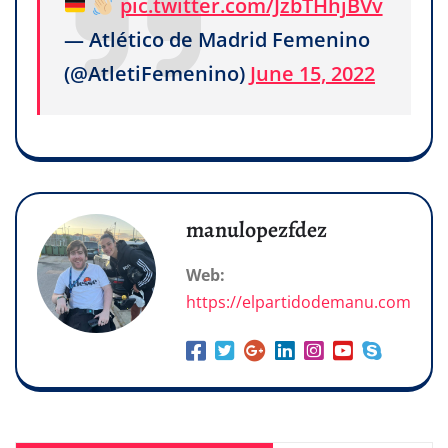
pic.twitter.com/JzbTHhjBVv
— Atlético de Madrid Femenino
(@AtletiFemenino)
June 15, 2022
manulopezfdez
Web:
https://elpartidodemanu.com