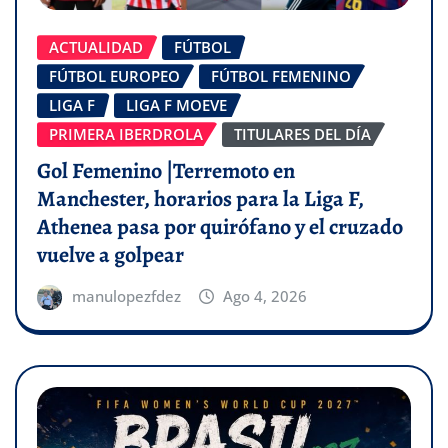
ACTUALIDAD
FÚTBOL
FÚTBOL EUROPEO
FÚTBOL FEMENINO
LIGA F
LIGA F MOEVE
PRIMERA IBERDROLA
TITULARES DEL DÍA
Gol Femenino |Terremoto en
Manchester, horarios para la Liga F,
Athenea pasa por quirófano y el cruzado
vuelve a golpear
manulopezfdez
Ago 4, 2026