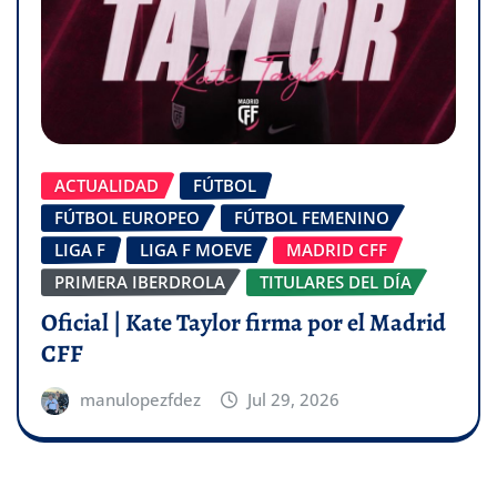
ACTUALIDAD
FÚTBOL
FÚTBOL EUROPEO
FÚTBOL FEMENINO
LIGA F
LIGA F MOEVE
MADRID CFF
PRIMERA IBERDROLA
TITULARES DEL DÍA
Oficial | Kate Taylor firma por el Madrid
CFF
manulopezfdez
Jul 29, 2026