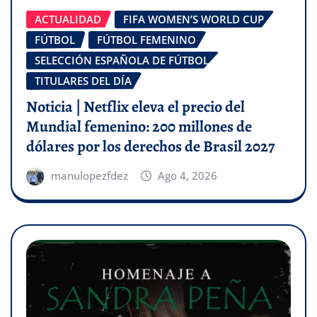
ACTUALIDAD
FIFA WOMEN’S WORLD CUP
FÚTBOL
FÚTBOL FEMENINO
SELECCIÓN ESPAÑOLA DE FÚTBOL
TITULARES DEL DÍA
Noticia | Netflix eleva el precio del
Mundial femenino: 200 millones de
dólares por los derechos de Brasil 2027
manulopezfdez
Ago 4, 2026