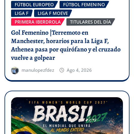
FÚTBOL EUROPEO
FÚTBOL FEMENINO
LIGA F
LIGA F MOEVE
PRIMERA IBERDROLA
TITULARES DEL DÍA
Gol Femenino |Terremoto en
Manchester, horarios para la Liga F,
Athenea pasa por quirófano y el cruzado
vuelve a golpear
manulopezfdez
Ago 4, 2026