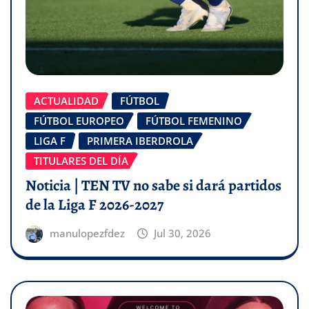
ACTUALIDAD
FÚTBOL
FÚTBOL EUROPEO
FÚTBOL FEMENINO
LIGA F
PRIMERA IBERDROLA
TITULARES DEL DÍA
Noticia | TEN TV no sabe si dará partidos
de la Liga F 2026-2027
manulopezfdez
Jul 30, 2026