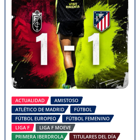
ACTUALIDAD
AMISTOSO
ATLÉTICO DE MADRID
FÚTBOL
FÚTBOL EUROPEO
FÚTBOL FEMENINO
LIGA F
LIGA F MOEVE
PRIMERA IBERDROLA
TITULARES DEL DÍA