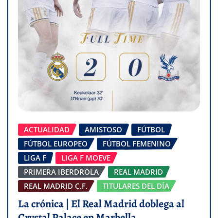
ACTUALIDAD
AMISTOSO
FÚTBOL
FÚTBOL EUROPEO
FÚTBOL FEMENINO
LIGA F
LIGA F MOEVE
PRIMERA IBERDROLA
REAL MADRID
REAL MADRID C.F.
TITULARES DEL DÍA
La crónica | El Real Madrid doblega al
Crystal Palace en Marbella