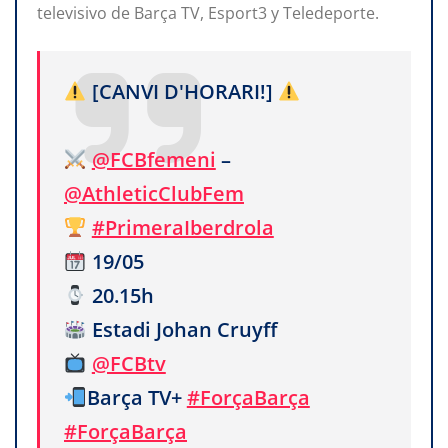
televisivo de Barça TV, Esport3 y Teledeporte.
[CANVI D'HORARI!]
@FCBfemeni
–
@AthleticClubFem
#PrimeraIberdrola
19/05
20.15h
Estadi Johan Cruyff
@FCBtv
Barça TV+
#ForçaBarça
#ForçaBarça