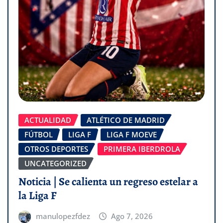
ACTUALIDAD
ATLÉTICO DE MADRID
FÚTBOL
LIGA F
LIGA F MOEVE
OTROS DEPORTES
PRIMERA IBERDROLA
UNCATEGORIZED
Noticia | Se calienta un regreso estelar a
la Liga F
manulopezfdez
Ago 7, 2026