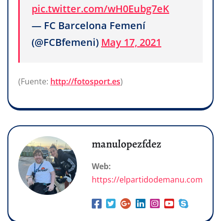
pic.twitter.com/wH0Eubg7eK
— FC Barcelona Femení
(@FCBfemeni)
May 17, 2021
(Fuente:
http://fotosport.es
)
manulopezfdez
Web:
https://elpartidodemanu.com