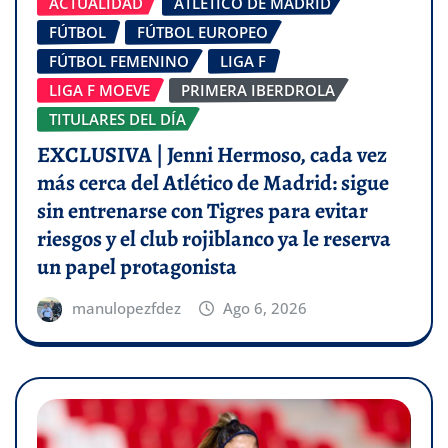
ACTUALIDAD
ATLÉTICO DE MADRID
FÚTBOL
FÚTBOL EUROPEO
FÚTBOL FEMENINO
LIGA F
LIGA F MOEVE
PRIMERA IBERDROLA
TITULARES DEL DÍA
EXCLUSIVA | Jenni Hermoso, cada vez
más cerca del Atlético de Madrid: sigue
sin entrenarse con Tigres para evitar
riesgos y el club rojiblanco ya le reserva
un papel protagonista
manulopezfdez
Ago 6, 2026