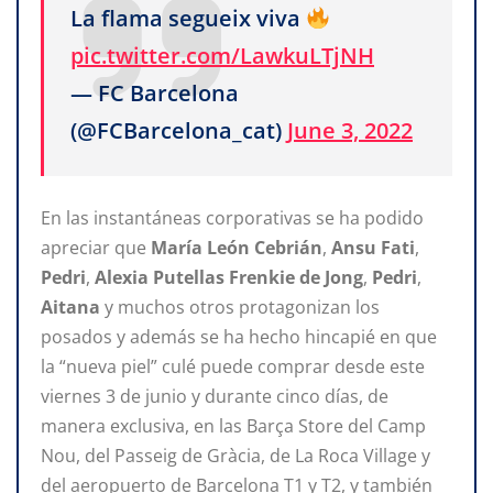
La flama segueix viva
pic.twitter.com/LawkuLTjNH
— FC Barcelona
(@FCBarcelona_cat)
June 3, 2022
En las instantáneas corporativas se ha podido
apreciar que
María León Cebrián
,
Ansu Fati
,
Pedri
,
Alexia Putellas Frenkie de Jong
,
Pedri
,
Aitana
y muchos otros protagonizan los
posados y además se ha hecho hincapié en que
la “nueva piel” culé puede comprar desde este
viernes 3 de junio y durante cinco días, de
manera exclusiva, en las Barça Store del Camp
Nou, del Passeig de Gràcia, de La Roca Village y
del aeropuerto de Barcelona T1 y T2, y también