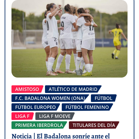
AMISTOSO
ATLÉTICO DE MADRID
F.C. BADALONA WOMEN (ONA)
FÚTBOL
FÚTBOL EUROPEO
FÚTBOL FEMENINO
LIGA F
LIGA F MOEVE
PRIMERA IBERDROLA
TITULARES DEL DÍA
Noticia | El Badalona sonríe ante el