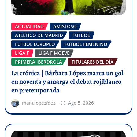
ACTUALIDAD
AMISTOSO
ATLÉTICO DE MADRID
FÚTBOL
FÚTBOL EUROPEO
FÚTBOL FEMENINO
LIGA F
LIGA F MOEVE
PRIMERA IBERDROLA
TITULARES DEL DÍA
La crónica | Bárbara López marca un gol
en noventa y amarga el debut rojiblanco
en pretemporada
manulopezfdez
Ago 5, 2026