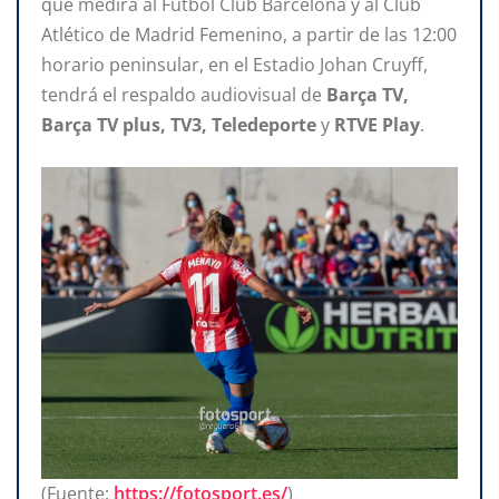
que medirá al Fútbol Club Barcelona y al Club
Atlético de Madrid Femenino, a partir de las 12:00
horario peninsular, en el Estadio Johan Cruyff,
tendrá el respaldo audiovisual de
Barça TV,
Barça TV plus, TV3, Teledeporte
y
RTVE Play
.
(Fuente:
https://fotosport.es/
)