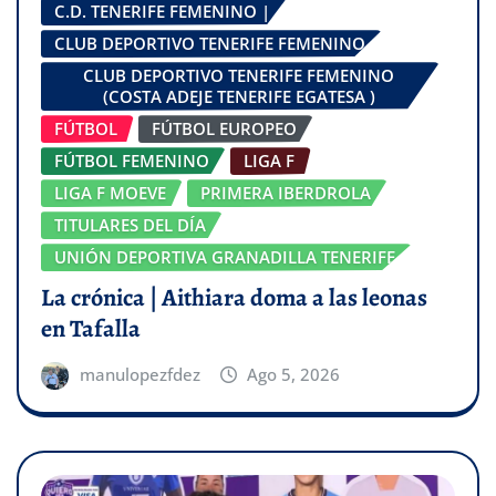
C.D. TENERIFE FEMENINO |
CLUB DEPORTIVO TENERIFE FEMENINO
CLUB DEPORTIVO TENERIFE FEMENINO
(COSTA ADEJE TENERIFE EGATESA )
FÚTBOL
FÚTBOL EUROPEO
FÚTBOL FEMENINO
LIGA F
LIGA F MOEVE
PRIMERA IBERDROLA
TITULARES DEL DÍA
UNIÓN DEPORTIVA GRANADILLA TENERIFE
La crónica | Aithiara doma a las leonas
en Tafalla
manulopezfdez
Ago 5, 2026