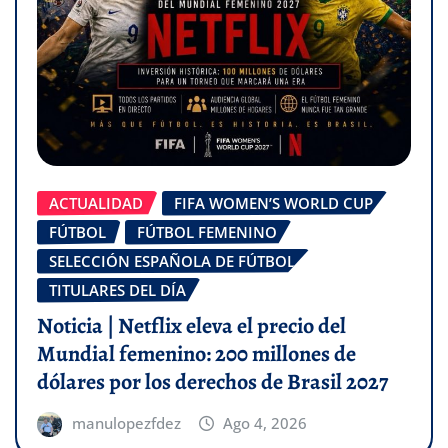
ACTUALIDAD
FIFA WOMEN’S WORLD CUP
FÚTBOL
FÚTBOL FEMENINO
SELECCIÓN ESPAÑOLA DE FÚTBOL
TITULARES DEL DÍA
Noticia | Netflix eleva el precio del
Mundial femenino: 200 millones de
dólares por los derechos de Brasil 2027
manulopezfdez
Ago 4, 2026