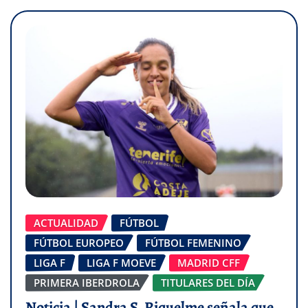
ACTUALIDAD
FÚTBOL
FÚTBOL EUROPEO
FÚTBOL FEMENINO
LIGA F
LIGA F MOEVE
MADRID CFF
PRIMERA IBERDROLA
TITULARES DEL DÍA
Noticia | Sandra S. Riquelme señala que