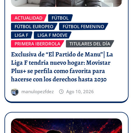
ACTUALIDAD
FÚTBOL
FÚTBOL EUROPEO
FÚTBOL FEMENINO
LIGA F
LIGA F MOEVE
PRIMERA IBERDROLA
TITULARES DEL DÍA
Exclusiva de “El Partido de Manu”| La
Liga F tendría nuevo hogar: Movistar
Plus+ se perfila como favorita para
hacerse con los derechos hasta 2030
manulopezfdez
Ago 10, 2026