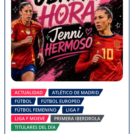
ACTUALIDAD
ATLÉTICO DE MADRID
FÚTBOL
FÚTBOL EUROPEO
FÚTBOL FEMENINO
LIGA F
LIGA F MOEVE
PRIMERA IBERDROLA
TITULARES DEL DÍA