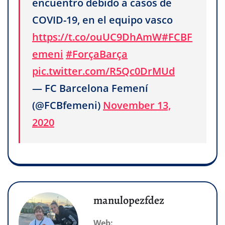
encuentro debido a casos de
COVID-19, en el equipo vasco
https://t.co/ouUC9DhAmW
#FCBF
emeni
#ForçaBarça
pic.twitter.com/R5Qc0DrMUd
— FC Barcelona Femení
(@FCBfemeni)
November 13,
2020
manulopezfdez
Web: