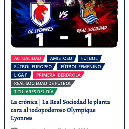
ACTUALIDAD
AMISTOSO
FÚTBOL
FÚTBOL EUROPEO
FÚTBOL FEMENINO
LIGA F
PRIMERA IBERDROLA
REAL SOCIEDAD DE FÚTBOL
TITULARES DEL DÍA
La crónica | La Real Sociedad le planta
cara al todopoderoso Olympique
Lyonnes