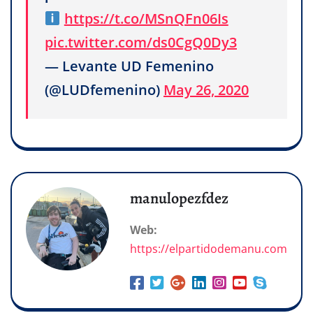
https://t.co/MSnQFn06Is
pic.twitter.com/ds0CgQ0Dy3
— Levante UD Femenino
(@LUDfemenino)
May 26, 2020
manulopezfdez
Web:
https://elpartidodemanu.com