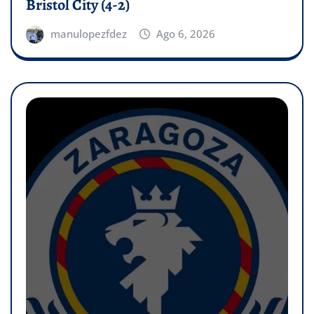
Bristol City (4-2)
manulopezfdez
Ago 6, 2026