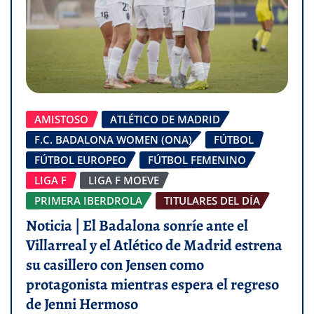
AMISTOSO
ATLÉTICO DE MADRID
F.C. BADALONA WOMEN (ONA)
FÚTBOL
FÚTBOL EUROPEO
FÚTBOL FEMENINO
LIGA F
LIGA F MOEVE
PRIMERA IBERDROLA
TITULARES DEL DÍA
Noticia | El Badalona sonríe ante el
Villarreal y el Atlético de Madrid estrena
su casillero con Jensen como
protagonista mientras espera el regreso
de Jenni Hermoso