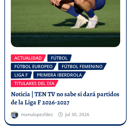
ACTUALIDAD
FÚTBOL
FÚTBOL EUROPEO
FÚTBOL FEMENINO
LIGA F
PRIMERA IBERDROLA
TITULARES DEL DÍA
Noticia | TEN TV no sabe si dará partidos
de la Liga F 2026-2027
manulopezfdez
Jul 30, 2026