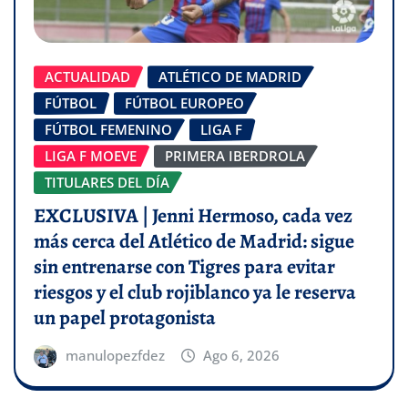
ACTUALIDAD
ATLÉTICO DE MADRID
FÚTBOL
FÚTBOL EUROPEO
FÚTBOL FEMENINO
LIGA F
LIGA F MOEVE
PRIMERA IBERDROLA
TITULARES DEL DÍA
EXCLUSIVA | Jenni Hermoso, cada vez
más cerca del Atlético de Madrid: sigue
sin entrenarse con Tigres para evitar
riesgos y el club rojiblanco ya le reserva
un papel protagonista
manulopezfdez
Ago 6, 2026