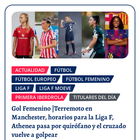
ACTUALIDAD
FÚTBOL
FÚTBOL EUROPEO
FÚTBOL FEMENINO
LIGA F
LIGA F MOEVE
PRIMERA IBERDROLA
TITULARES DEL DÍA
Gol Femenino |Terremoto en
Manchester, horarios para la Liga F,
Athenea pasa por quirófano y el cruzado
vuelve a golpear