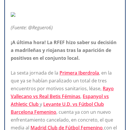
(Fuente: @Reguero6)
¡A última hora! La RFEF hizo saber su decisión
a madrileñas y riojanas tras la aparición de
positivos en el conjunto local.
La sexta jornada de la
Primera Iberdrola
, en la
que ya se habían paralizado un total de tres
encuentros por motivos sanitarios, léase,
Rayo
Vallecano vs Real Betis Féminas
,
Espanyol vs
Athletic Club
y
Levante U.D. vs Fútbol Club
Barcelona Femenino
, cuenta ya con un nuevo
enfrentamiento cancelado, en concreto, el que
media al
Madrid Club de Fútbol Femenino
con el