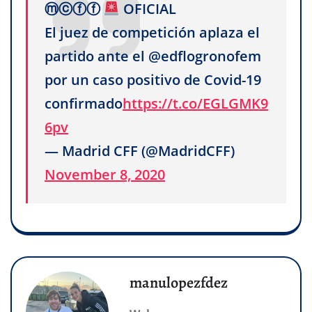
ⓜⓒⓕⓕ
OFICIAL
El juez de competición aplaza el
partido ante el @edflogronofem
por un caso positivo de Covid-19
confirmado
https://t.co/EGLGMK9
6pv
— Madrid CFF (@MadridCFF)
November 8, 2020
manulopezfdez