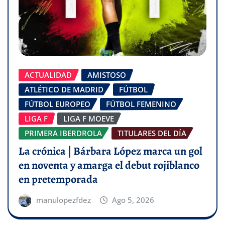
ACTUALIDAD
AMISTOSO
ATLÉTICO DE MADRID
FÚTBOL
FÚTBOL EUROPEO
FÚTBOL FEMENINO
LIGA F
LIGA F MOEVE
PRIMERA IBERDROLA
TITULARES DEL DÍA
La crónica | Bárbara López marca un gol
en noventa y amarga el debut rojiblanco
en pretemporada
manulopezfdez
Ago 5, 2026